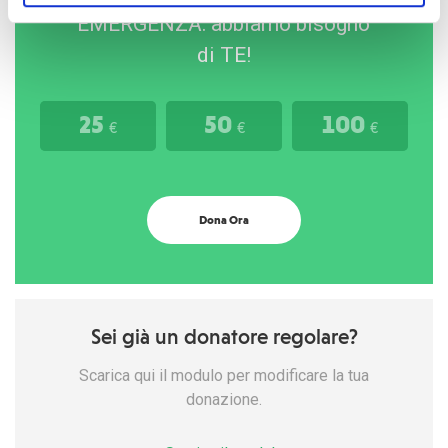
EMERGENZA: abbiamo bisogno
di TE!
25
50
100
€
€
€
Dona Ora
Sei già un donatore regolare?
Scarica qui il modulo per modificare la tua
donazione.