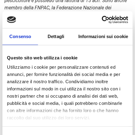
pescicoltore e possiedo una fattoria di 15 acri. Sono anche
membro della FNPAC, la Federazione Nazionale dei
Pescatori e Acquacultori dell'Africa Centrale (Fédération
Nationale des Pêcheurs et Aquaculteurs de Centrafrique), e
di uno dei gruppi di risparmio e di credito AVEC
Consenso
Dettagli
Informazioni sui cookie
(Association Villegeiose d’épargne et de crédit) che opera
nel mio distretto.
Questo sito web utilizza i cookie
Ho fatto parte della prima fase di distribuzione di avannotti
Utilizziamo i cookie per personalizzare contenuti ed
del progetto PARFEC: all’inizio ho ricevuto 4,5 kg di
annunci, per fornire funzionalità dei social media e per
avannotti che mi hanno permesso di riempire uno dei miei 3
analizzare il nostro traffico. Condividiamo inoltre
stagni. Alla fine del primo ciclo di produzione e dopo aver
informazioni sul modo in cui utilizza il nostro sito con i
svuotato lo stagno, sono riuscito a vendere ben 220 kg di
nostri partner che si occupano di analisi dei dati web,
pesce, a 1.500 FCFA al chilo. La vendita mi ha fruttato
pubblicità e social media, i quali potrebbero combinarle
330.000 FCFA e questo guadagno mi ha permesso di
con altre informazioni che ha fornito loro o che hanno
pagare le tasse scolastiche dei miei figli e le loro cure
raccolto dal suo utilizzo dei loro servizi.
mediche; di rilanciare la produzione di avannotti e di
assicurare il fabbisogno alimentare della mia famiglia.
Selezione