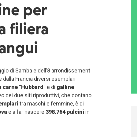
line per
a filiera
Bangui
laggio di Samba e dell’8 arrondissement
 dalla Francia diversi esemplari
da carne "Hubbard"
e di
galline
ivo dei due siti riproduttivi, che contano
emplari
tra maschi e femmine, è di
ova
e a far nascere
398.764 pulcini
in