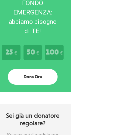
FONDO
EMERGENZA:
abbiamo bisogno
di TE!
25
50
100
€
€
€
Dona Ora
Sei già un donatore
regolare?
Scarica qui il modulo per