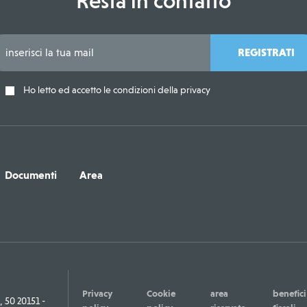
Resta in contatto
REGISTRATI
Ho letto ed accetto le condizioni della privacy
Documenti
Area
Privacy
Cookie
area
benefici
50 20151 -