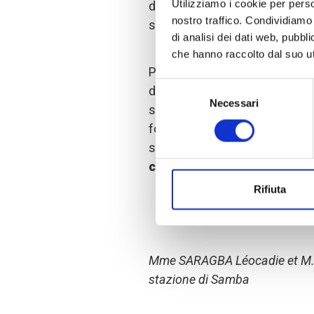
Utilizziamo i cookie per perso
deposizione, beccatoi, abbevera
nostro traffico. Condividiamo 
speratura delle uova.
di analisi dei dati web, pubbl
che hanno raccolto dal suo uti
Poiché il progetto PARFEC si 
Selezione
dei produttori e della gestio
Necessari
del
stazioni, stiamo puntando an
consenso
formando il personale locale su
scrupolosamente, nonché su
capacità
e sulla
supervision
Rifiuta
Mme SARAGBA Léocadie et M. Y
stazione di Samba