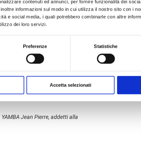
nalizzare contenuti ed annunci, per fornire funzionalità dei socia
toi, incubatrici, attrezzature per la
inoltre informazioni sul modo in cui utilizza il nostro sito con i 
icità e social media, i quali potrebbero combinarle con altre inform
lizzo dei loro servizi.
prevede la progressiva autosufficienza
ne organizzativa ed economica delle
Preferenze
Statistiche
che sul
supporto tecnico e sanitario
,
i protocolli in vigore ai quali attenersi
llo
sviluppo e potenziamento delle
e formativa permanente
.
Accetta selezionati
AMBA Jean Pierre, addetti alla