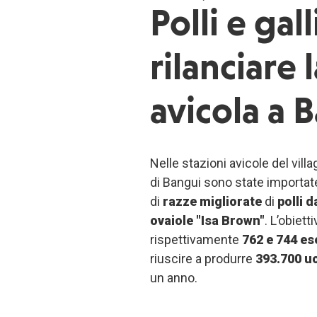
Polli e gal
rilanciare l
avicola a 
Nelle stazioni avicole del vil
di Bangui sono state importate
di
razze migliorate
di
polli 
ovaiole "Isa Brown"
. L’obiett
rispettivamente
762 e 744 es
riuscire a produrre
393.700 u
un anno.