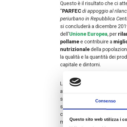
Questo è il risultato che ci a
“
PARFEC
di appoggio al rilanc
periurbano in Repubblica Cent
si concluderà a dicembre 2019
dell'
Unione Europea
, per
rila
pollame
e contribuire a
migli
nutrizionale
della popolazion
la qualità e la quantità dei pr
capitale e dintorni.
La riproduzione di polli da carn
attività di progetto legate alla 
state previste
due stazioni a
Consenso
sufficienti a produrre la quanti
circa
400 allevatori beneficia
Questo sito web utilizza i c
materiali necessari all’allevam