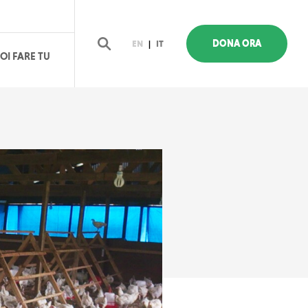
DONA ORA
EN
|
IT
OI FARE TU
Cerca