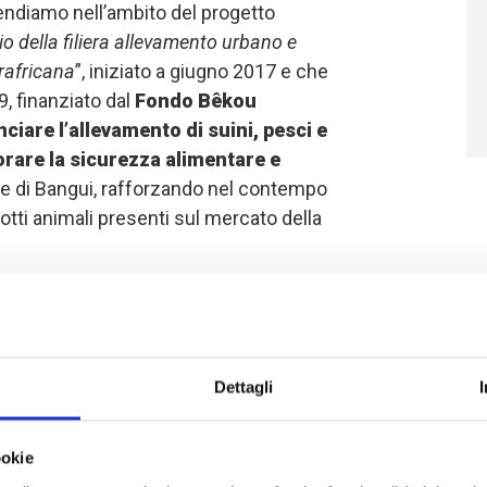
ttendiamo nell’ambito del progetto
io della filiera allevamento urbano e
rafricana
”, iniziato a giugno 2017 e che
, finanziato dal
Fondo Bêkou
nciare l’allevamento di suini, pesci e
orare la sicurezza alimentare e
e di Bangui, rafforzando nel contempo
odotti animali presenti sul mercato della
e e di galline ovaiole è al centro delle
filiera agricola e, per riuscirci, sono
vicole,
dotate di aree riproduttive
Dettagli
tà di animali necessaria per rifornire i
ri
e munite delle attrezzature e dei
ookie
ento, come voliere, nidi per