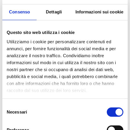
Tra dicembre 2016 e maggio 2017, grazie al finanziamento
Consenso
Dettagli
Informazioni sui cookie
dell'
UNICEF
, COOPI ha implementato un progetto di
educazione d'emergenza
in favore dei bambini sud
sudanesi rifugiati in RCA e di tutti i bambini vulnerabili della
Questo sito web utilizza i cookie
città di Obo, nella regione dell'Haut-Mbomou.
Utilizziamo i cookie per personalizzare contenuti ed
annunci, per fornire funzionalità dei social media e per
Risultati che fanno bene
analizzare il nostro traffico. Condividiamo inoltre
informazioni sul modo in cui utilizza il nostro sito con i
nostri partner che si occupano di analisi dei dati web,
pubblicità e social media, i quali potrebbero combinarle
Nel corso della realizzazione di questo progetto, abbiamo
con altre informazioni che ha fornito loro o che hanno
attivato
11 centri temporanei d'apprendimento e di
raccolto dal suo utilizzo dei loro servizi.
protezione dell'infanzia
, di cui 4 nel campo per i rifugiati
sud sudanesi e 7 nella città di Obo. In questi centri , i
bambini seguono corsi di recupero accelerati e svolgono
Selezione
Necessari
attività ricreative. Un totale di
2015 bambini
(947 femmine
del
e 1068 maschi) hanno frequentato i centri temporanei: i
consenso
bambini già scolarizzati hanno poi
ripreso gli studi
,
Preferenze