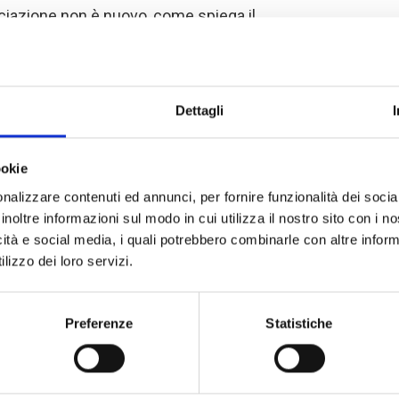
ociazione non è nuovo, come spiega il
 iniziato a sostenere l'organizzazione
etto PARFEC operante su tre livelli:
la nuovissima creazione della stazione
comune di Bimbo, Bangui; sostegno allo
Dettagli
 formazione di base professionale di
o zootecnico e veterinario; sostegno al
ookie
ndrie di piccoli allevatori tra cui
nalizzare contenuti ed annunci, per fornire funzionalità dei socia
 di genitori migliorati che servono
inoltre informazioni sul modo in cui utilizza il nostro sito con i 
icità e social media, i quali potrebbero combinarle con altre inform
lizzo dei loro servizi.
, il rappresentante ANEP aggiunge:
 PARFEC, COOPI ha dotato
Preferenze
Statistiche
e parentale per la riproduzione e la
 bestiame giovane ad alto potenziale
el progetto PAPEUR, gli allevatori