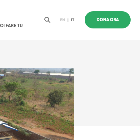
DONA ORA
EN
|
IT
OI FARE TU
Cerca