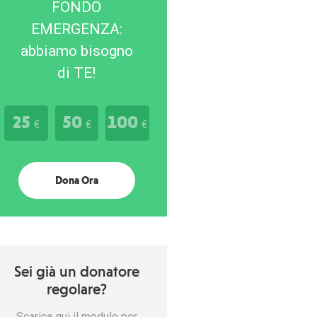
FONDO
EMERGENZA:
abbiamo bisogno
di TE!
25
50
100
€
€
€
Dona Ora
Sei già un donatore
regolare?
Scarica qui il modulo per