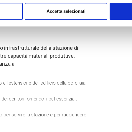
cessità di rispettare le buone regole di
Accetta selezionati
ng, che ricondurrebbe le mandrie
oblema iniziale della degenerazione
 infrastrutturale della stazione di
tre capacità materiali produttive,
anza a:
e l'estensione dell'edificio della porcilaia;
 dei genitori fornendo input essenziali;
to per servire la stazione e per raggiungere