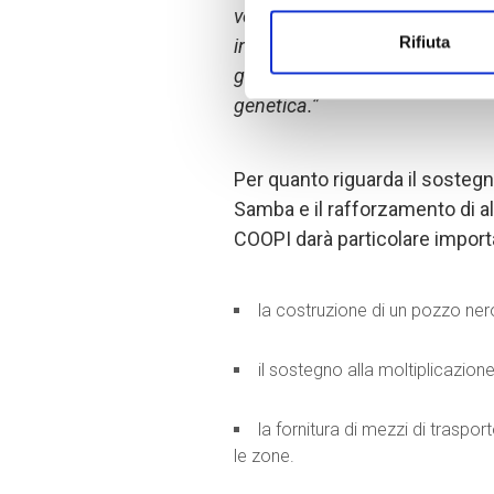
vengono sensibilizzati sulla ne
Rifiuta
incrocio per evitare l'inbreedi
geneticamente arricchite al pr
genetica.
”
Per quanto riguarda il sostegno
Samba e il rafforzamento di al
COOPI darà particolare import
la costruzione di un pozzo nero 
il sostegno alla moltiplicazione
la fornitura di mezzi di traspor
le zone.