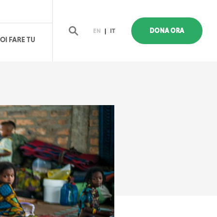
DONA ORA
EN
|
IT
OI FARE TU
Cerca