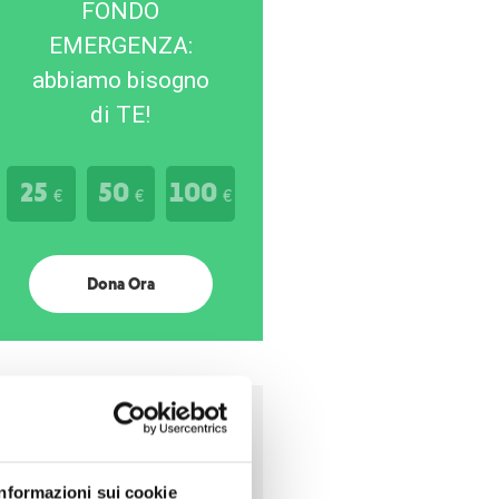
FONDO
EMERGENZA:
abbiamo bisogno
di TE!
25
50
100
€
€
€
Dona Ora
Sei già un donatore
regolare?
Informazioni sui cookie
Scarica qui il modulo per