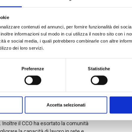
bitanti sono sfollati interni o nei paesi
tano di aiuto immediato.
ookie
nalizzare contenuti ed annunci, per fornire funzionalità dei socia
a è precipitato ulteriormente a causa
inoltre informazioni sul modo in cui utilizza il nostro sito con i 
 tra esercito e gruppi armati a Bangui e
icità e social media, i quali potrebbero combinarle con altre inform
riti, 10mila sfollati e una moltitudine di
lizzo dei loro servizi.
eggiate. A fare le spese
ivili: dall’inizio dell’anno 6 operatori
Preferenze
Statistiche
gli attacchi diretti alle Organizzazioni
delle ONG (CCO), di cui COOPI è parte,
Accetta selezionati
tolineare la necessità di incrementare i
nza, perché attualmente coprono meno
. Inoltre il CCO ha esortato la comunità
liorare la capacità di lavoro in rete e