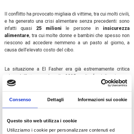
Il conflitto ha provocato migliaia di vittime, tra cui molti civili,
e ha generato una crisi alimentare senza precedenti: sono
infatti quasi
25 milioni
le persone in
insicurezza
alimentare
, tra cui molte donne e bambini che spesso non
riescono ad accedere nemmeno a un pasto al giorno, a
causa dell’elevato costo del cibo.
La situazione a El Fasher era già estremamente critica
prima dell’attacco ad aprile 2025: molte famiglie si erano
già spostate verso località vicine come Melit e Tawila a
causa dell’aumento dell’insicurezza e del peggioramento
delle condizioni economiche. L’intervento di COOPI qui
Consenso
Dettagli
Informazioni sui cookie
prevede la distribuzione quotidiana di
70.000 litri di acqua
potabile
, essenziale per prevenire malattie e garantire
condizioni igieniche minime. Inoltre, COOPI sta costruendo
Questo sito web utilizza i cookie
50 latrine d'emergenza
nei nuovi campi informali sorti
Utilizziamo i cookie per personalizzare contenuti ed
improvvisamente, offrendo così servizi igienico-sanitari