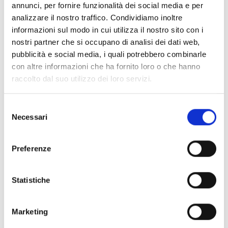
annunci, per fornire funzionalità dei social media e per
indispensabili.
analizzare il nostro traffico. Condividiamo inoltre
informazioni sul modo in cui utilizza il nostro sito con i
nostri partner che si occupano di analisi dei dati web,
COOPI opera in Sudan e a El Fasher dal 2004
, fornendo
pubblicità e social media, i quali potrebbero combinarle
assistenza umanitaria e concentrando i propri interventi a
con altre informazioni che ha fornito loro o che hanno
sostegno delle comunità più vulnerabili, colpite da conflitti e
raccolto dal suo utilizzo dei loro servizi.
calamità naturali. Attraverso un approccio multisettoriale e
integrato, nel corso degli anni COOPI ha ampliato l’accesso
ai servizi di base, realizzando interventi nell’ ambito dei
Selezione
Necessari
rifugi e beni non alimentari, promozione della
del
sicurezza alimentare
e dei
mezzi di sussistenza,
consenso
acqua e igiene
e
riduzione rischi disastri
negli Stati del
Preferenze
Nord Darfur, Kassala e Khartoum.
Statistiche
Marketing