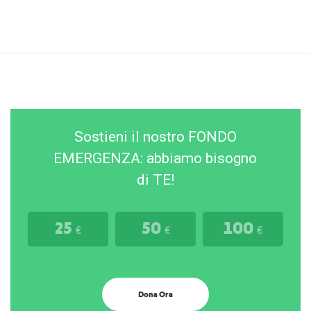
Sostieni il nostro FONDO
EMERGENZA: abbiamo bisogno
di TE!
25
50
100
€
€
€
Dona Ora