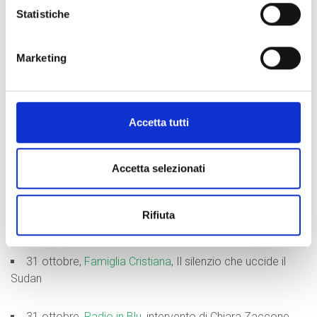
Statistiche
7 novembre,
Radio Radicale - Spazio Transnazionale
,
intervista Chiara Zaccone, dal minuto "9
Marketing
6 novembre,
SkyTg24
, intervista a Chiara Zaccone,
emergenza Sudan
Accetta tutti
6 novembre,
TgCom24
, intervista a Chiara Zaccone,
emergenza Sudan
Accetta selezionati
1 novembre,
Il Fatto Quotidiano
: “Una violenza
impressionante contro i civili”: il racconto dell’ong Coopi dal
Rifiuta
Sudan devastato dalla guerra
31 ottobre,
Famiglia Cristiana
, Il silenzio che uccide il
Sudan
31 ottobre,
Radio in Blu,
intervento di Chiara Zaccone