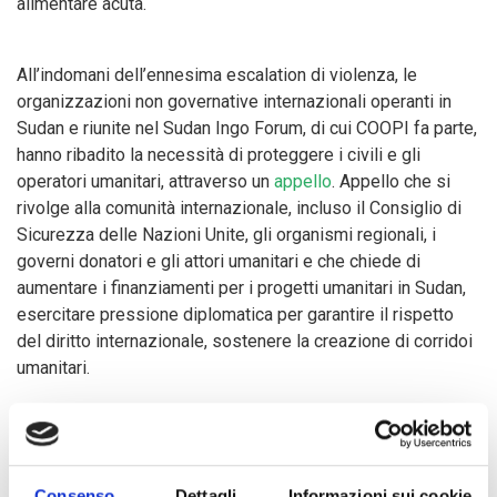
alimentare acuta.
All’indomani dell’ennesima escalation di violenza, le
organizzazioni non governative internazionali operanti in
Sudan e riunite nel Sudan Ingo Forum, di cui COOPI fa parte,
hanno ribadito la necessità di proteggere i civili e gli
operatori umanitari, attraverso un
appello
. Appello che si
rivolge alla comunità internazionale, incluso il Consiglio di
Sicurezza delle Nazioni Unite, gli organismi regionali, i
governi donatori e gli attori umanitari e che chiede di
aumentare i finanziamenti per i progetti umanitari in Sudan,
esercitare pressione diplomatica per garantire il rispetto
del diritto internazionale, sostenere la creazione di corridoi
umanitari.
COOPI opera in Sudan dal 2004 ed ha condotto 129 progetti
a beneficio di 4,5 milioni di persone. Attraverso un
approccio multisettoriale e integrato, nel corso degli anni
Consenso
Dettagli
Informazioni sui cookie