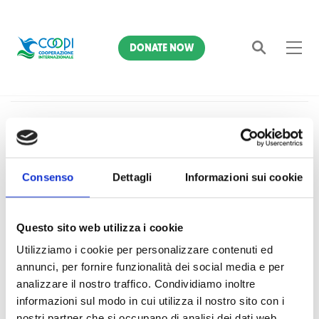
DONATE NOW
Home
4043
Search
Attenzione
Consenso
Dettagli
Informazioni sui cookie
L'indirizzo richiesto non è disponibile sul server.
Questo sito web utilizza i cookie
Se non è stato commesso un errore di digitazione,
Utilizziamo i cookie per personalizzare contenuti ed
probabilmente avete memorizzato in una precedente visita
annunci, per fornire funzionalità dei social media e per
al nostro sito un link non più esistente.
analizzare il nostro traffico. Condividiamo inoltre
informazioni sul modo in cui utilizza il nostro sito con i
nostri partner che si occupano di analisi dei dati web,