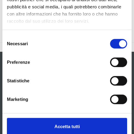
Abbiamo rilevato questo errore e risolveremo quanto prima
pubblicità e social media, i quali potrebbero combinarle
il problema in caso si tratti di pagina non raggiungibile.
con altre informazioni che ha fornito loro o che hanno
raccolto dal suo utilizzo dei loro servizi.
Selezione
Necessari
del
consenso
Preferenze
Statistiche
Contacts
Our Offices
Tenders
Documents
Press area
Marketing
Explore by country
Accetta tutti