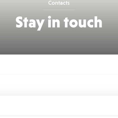
Contacts
Stay in touch
CONTACT US
Name and Surname
*
Em