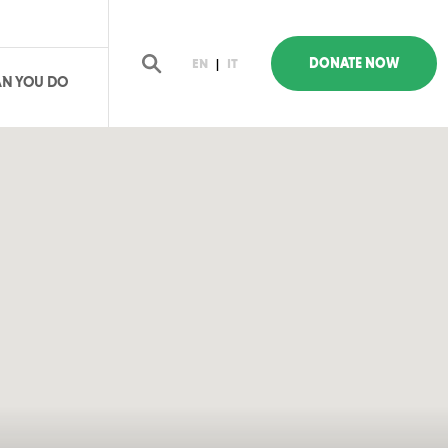
DONATE NOW
EN
|
IT
N YOU DO
earch