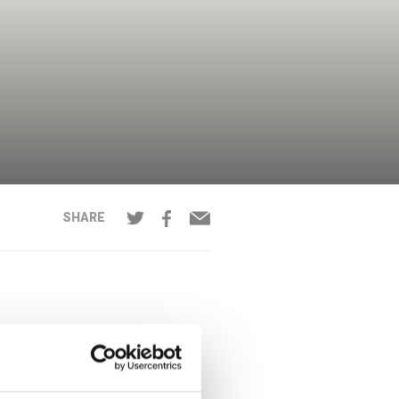
SHARE
ail
*