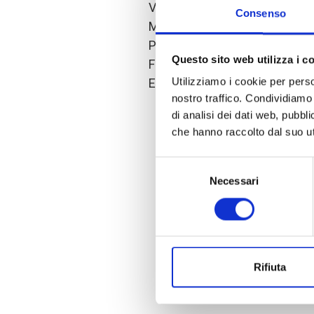
Via De Lemene 50, 20151 —
Consenso
Milan
Ph. +39.02 3085057
Questo sito web utilizza i c
Fax. +39.02 33403570
Utilizziamo i cookie per perso
Email.
coopi@coopi.org
nostro traffico. Condividiamo 
di analisi dei dati web, pubbl
che hanno raccolto dal suo uti
Selezione
Necessari
del
consenso
Rifiuta