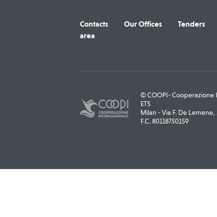
Contacts
Our Offices
Tenders
area
© COOPI- Cooperazione In
ETS
Milan - Via F. De Lemene, 5
F.C. 80118750159