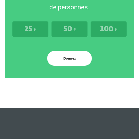
de personnes.
25
50
100
€
€
€
Donnez