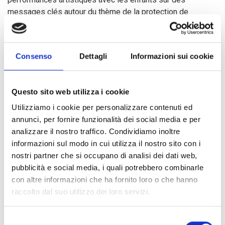
messages clés autour du thème de la protection de
l'enfance et des droits de l'enfant, pour sensibiliser et
mobiliser la communauté en se plaçant au centre du
processus de changement. Au cours de la cérémonie, un
Consenso
Dettagli
Informazioni sui cookie
jury formé par les autorités présentes a sélectionné deux
messages clés qui seront diffusés sur une radio locale
dans les prochains mois.
Questo sito web utilizza i cookie
Utilizziamo i cookie per personalizzare contenuti ed
D'autre part, la cérémonie a été un moment pour les
annunci, per fornire funzionalità dei social media e per
associations locales de
faire réfléchir les autorités
analizzare il nostro traffico. Condividiamo inoltre
locales sur les pratiques néfastes encore fréquentes
informazioni sul modo in cui utilizza il nostro sito con i
qui affectent les enfants
au Tchad. En présence des
nostri partner che si occupano di analisi dei dati web,
médias, l'UAPET a pu confirmer son rôle crucial en tant
pubblicità e social media, i quali potrebbero combinarle
qu'acteur de la société civile dans la protection de l'enfance
con altre informazioni che ha fornito loro o che hanno
au Tchad et exiger du gouvernement une action immédiate
raccolto dal suo utilizzo dei loro servizi.
en faveur des enfants, atteignant ainsi l'un des principaux
résultats du projet : le renforcement des connaissances et
Selezione
des capacités de lobbying institutionnel des organisations