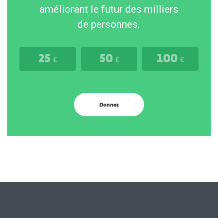
améliorant le futur des milliers
de personnes.
25
50
100
€
€
€
Donnez