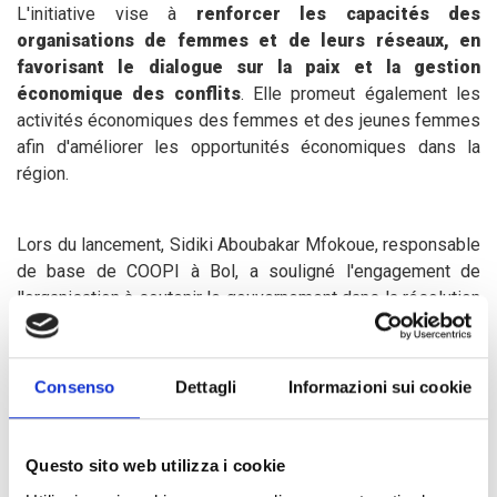
L'initiative vise à
renforcer les capacités des
organisations de femmes et de leurs réseaux, en
favorisant le dialogue sur la paix et la gestion
économique des conflits
. Elle promeut également les
activités économiques des femmes et des jeunes femmes
afin d'améliorer les opportunités économiques dans la
région.
Lors du lancement, Sidiki Aboubakar Mfokoue, responsable
de base de COOPI à Bol, a souligné l'engagement de
l'organisation à soutenir le gouvernement dans la résolution
des conflits intercommunautaires par l'inclusion des
femmes. Le Secrétaire Général du Gouvernorat,
Grossouchet Boubou, a réitéré le soutien des autorités
Consenso
Dettagli
Informazioni sui cookie
locales dans la mise en œuvre du projet, exhortant les
structures administratives, les leaders communautaires et
les services de l'Etat à s'engager activement dans la
Questo sito web utilizza i cookie
réussite de l'initiative.