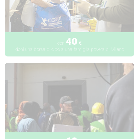
40
€
con
doni una borsa di cibo a una famiglia povera di Milano