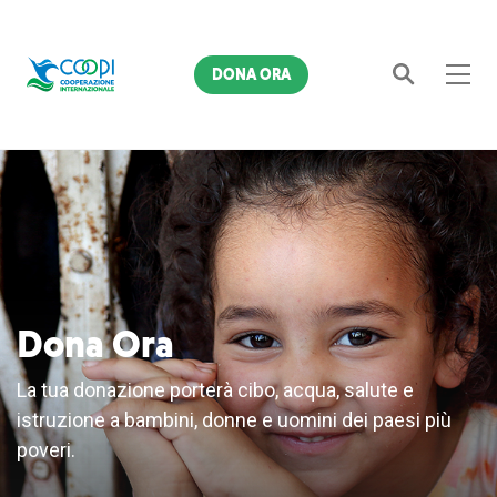
DONA ORA
Cerca
Dona Ora
La tua donazione porterà cibo, acqua, salute e
istruzione a bambini, donne e uomini dei paesi più
poveri.