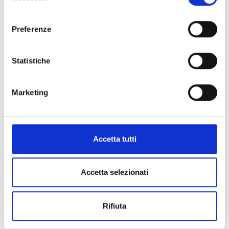
Cognome
*
consenso
Preferenze
Email
*
Statistiche
Marketing
Metodi di pagamento
inf
Accetta tutti
CARTA DI CREDITO
Accetta selezionati
Rifiuta
PAYPAL