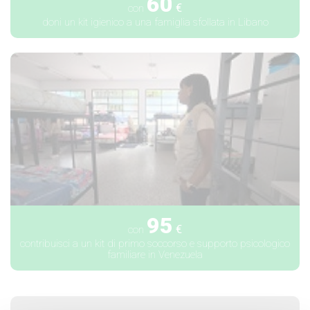
60
€
con
doni un kit igienico a una famiglia sfollata in Libano
95
€
con
contribuisci a un kit di primo soccorso e supporto psicologico
familiare in Venezuela