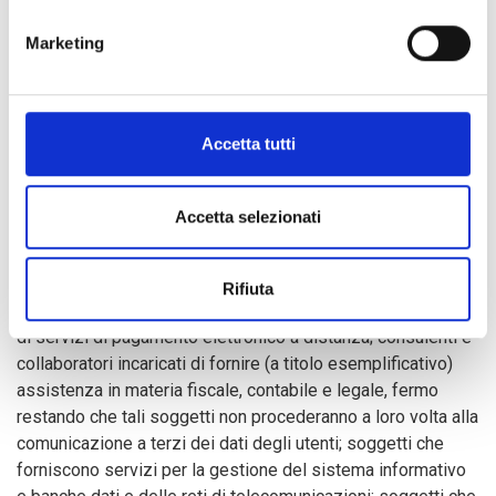
Marketing
Comunicazione dei dati a terzi
Fatte salve eventuali comunicazioni per adempiere ad
Accetta tutti
obblighi di legge, Coopi comunicherà i dati personali forniti
dai signori visitatori con attenzione solo a fornitori
selezionati per il supporto del servizio richiesto,
Accetta selezionati
opportunamente nominati Responsabili Esterni del
trattamento, quali: partner commerciali e operativi, incaricati
delle attività di logistica, spedizione; istituti bancari, per la
Rifiuta
gestione degli incassi e dei pagamenti, compreso i fornitori
di servizi di pagamento elettronico a distanza; consulenti e
collaboratori incaricati di fornire (a titolo esemplificativo)
assistenza in materia fiscale, contabile e legale, fermo
restando che tali soggetti non procederanno a loro volta alla
comunicazione a terzi dei dati degli utenti; soggetti che
forniscono servizi per la gestione del sistema informativo