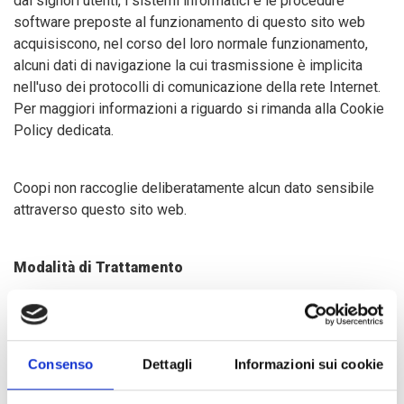
dai signori utenti, i sistemi informatici e le procedure
software preposte al funzionamento di questo sito web
acquisiscono, nel corso del loro normale funzionamento,
alcuni dati di navigazione la cui trasmissione è implicita
nell'uso dei protocolli di comunicazione della rete Internet.
Per maggiori informazioni a riguardo si rimanda alla Cookie
Policy dedicata.
Coopi non raccoglie deliberatamente alcun dato sensibile
attraverso questo sito web.
Modalità di Trattamento
Per trattamento di dati personali si intende la loro raccolta,
registrazione, organizzazione, conservazione,
Consenso
Dettagli
Informazioni sui cookie
elaborazione, modificazione, selezione, estrazione,
raffronto, utilizzo, interconnessione, blocco, comunicazione,