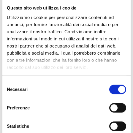
diffusione, cancellazione e distruzione, ovvero la
Questo sito web utilizza i cookie
combinazione di due o più di tali operazioni, anche
attraverso strumenti automatizzati atti a memorizzare,
Utilizziamo i cookie per personalizzare contenuti ed
gestire e trasmettere i dati stessi, utilizzando strumenti
annunci, per fornire funzionalità dei social media e per
idonei a garantire la sicurezza e la riservatezza.
analizzare il nostro traffico. Condividiamo inoltre
informazioni sul modo in cui utilizza il nostro sito con i
nostri partner che si occupano di analisi dei dati web,
Per quanto attiene la sicurezza, Vi comunichiamo che la
pubblicità e social media, i quali potrebbero combinarle
banca dati è accessibile solo da parte del personale a ciò
con altre informazioni che ha fornito loro o che hanno
incaricato dal Titolare, così come le relative operazioni
raccolto dal suo utilizzo dei loro servizi.
sopra descritte e che il trattamento dei Vostri dati avverrà
mediante modalità e strumenti idonei a garantirne la
Selezione
riservatezza e potrà essere effettuato attraverso mezzi
Necessari
del
elettronici o automatizzati ed attraverso mezzi non
consenso
automatizzati (archivi cartacei), forniti entrambi di adeguate
misure di sicurezza, così come previste dal Regolamento
Preferenze
(UE) 2016/679 sulla Protezione dei Dati Personali, per
prevenire la perdita dei dati, gli usi illeciti o non corretti e gli
Statistiche
accessi non autorizzati.