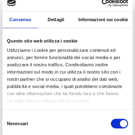
La formation a été dispensée par un consultant
international, dans le but d'
améliorer les pratiques de
prise en charge psychosociale et psychologique au
Consenso
Dettagli
Informazioni sui cookie
niveau individuel et communautaire, en particulier
pour les jeunes élèves ayant vécu des événements
traumatisants qui leur ont causé des difficultés
Questo sito web utilizza i cookie
d'apprentissage
.
Utilizziamo i cookie per personalizzare contenuti ed
annunci, per fornire funzionalità dei social media e per
analizzare il nostro traffico. Condividiamo inoltre
Le délégué provincial de l'éducation nationale et de la
informazioni sul modo in cui utilizza il nostro sito con i
promotion civile du Lac a salué le soutien de COOPI et du
nostri partner che si occupano di analisi dei dati web,
Service d'aide humanitaire de l'Union européenne (ECHO) :
pubblicità e social media, i quali potrebbero combinarle
con altre informazioni che ha fornito loro o che hanno
raccolto dal suo utilizzo dei loro servizi.
Cette formation permettra d'apporter une
réponse appropriée aux enfants et adolescents
Selezione
en difficulté, ce qui améliorera grandement
Necessari
del
leur apprentissage. »
consenso