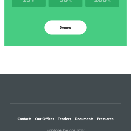
€
€
€
Donnez
Contacts
Our Offices
Tenders
Documents
Press area
Explore by country