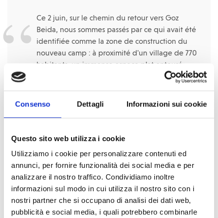
Ce 2 juin, sur le chemin du retour vers Goz
Beida, nous sommes passés par ce qui avait été
identifiée comme la zone de construction du
nouveau camp : à proximité d'un village de 770
habitants, un immense espace plat entouré
d'un Wuadi (rivière sablonneuse qui se remplit
d'eau à la saison des pluies). Pas de puits ni de
réseau téléphonique, aucune école ou centre
Consenso
Dettagli
Informazioni sui cookie
de santé à des kilomètres à la ronde. Pourtant,
en un mois et demi, un camp a surgi du néant
avec des abris d'urgence, un puits relié à
Questo sito web utilizza i cookie
plusieurs points de distribution d'eau, des
Utilizziamo i cookie per personalizzare contenuti ed
cliniques mobiles et des centres de santé
annunci, per fornire funzionalità dei social media e per
installés sous des tentes.
analizzare il nostro traffico. Condividiamo inoltre
informazioni sul modo in cui utilizza il nostro sito con i
nostri partner che si occupano di analisi dei dati web,
pubblicità e social media, i quali potrebbero combinarle