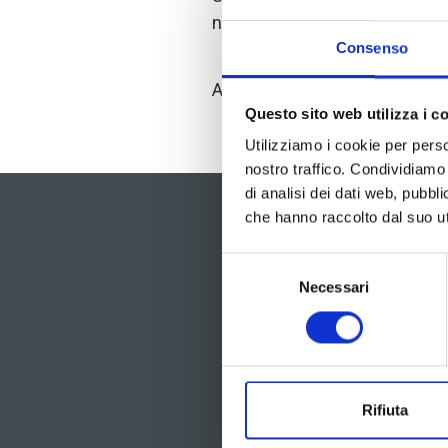
nostro sito un link non più esi
Consenso
Abbiamo rilevato questo errore
Questo sito web utilizza i c
Utilizziamo i cookie per perso
nostro traffico. Condividiamo 
di analisi dei dati web, pubbl
che hanno raccolto dal suo uti
Selezione
Necessari
del
consenso
Rifiuta