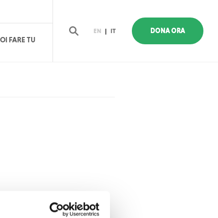
DONA ORA
EN
|
IT
OI FARE TU
Cerca
 una precedente visita al