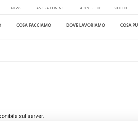
NEWS
LAVORA CON NOI
PARTNERSHIP
5X1000
O
COSA FACCIAMO
DOVE LAVORIAMO
COSA PU
ponibile sul server.
rore di digitazione, probabilmente avete memorizzato in