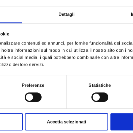
stente.
Dettagli
 e risolveremo quanto prima il problema in caso si tratti 
ookie
nalizzare contenuti ed annunci, per fornire funzionalità dei socia
inoltre informazioni sul modo in cui utilizza il nostro sito con i 
icità e social media, i quali potrebbero combinarle con altre inform
lizzo dei loro servizi.
Resta in contatto
Preferenze
Statistiche
REGISTRATI
Accetta selezionati
Ho letto ed accetto le condizioni della privacy