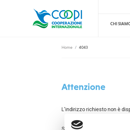
CHI SIAM
Home
4043
Attenzione
L'indirizzo richiesto non è dis
Se non è stato commesso un er