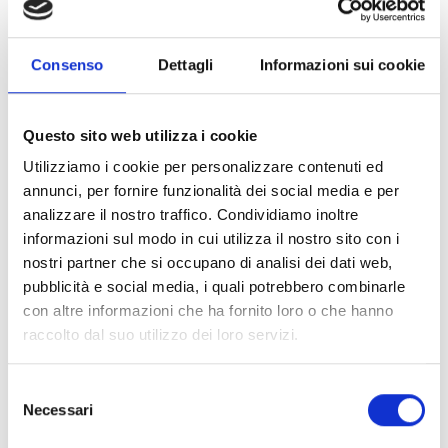
Tutti i costi sono stati sostenuti da AICS per garantire il
sostentamento dei produttori che, alla fine del progetto,
saranno autosufficienti, nell'ambito dell'obiettivo di
Consenso
Dettagli
Informazioni sui cookie
rilanciare il settore avicolo a Bangui.
Questo negozio sarà
gestito dai membri dell'ANGAC
, beneficiari diretti del
progetto e darà lavoro a cinque persone. Il personale
Questo sito web utilizza i cookie
assunto ha ricevuto una formazione da parte dello staff
Utilizziamo i cookie per personalizzare contenuti ed
COOPI sulla professione della ristorazione (servizio,
annunci, per fornire funzionalità dei social media e per
cucina, gestione amministrativa). La boutique - tenendo
analizzare il nostro traffico. Condividiamo inoltre
conto del fatto che le infrastrutture, le scorte e il capitale
informazioni sul modo in cui utilizza il nostro sito con i
messo a disposizione dal progetto sono gratuiti, così come
nostri partner che si occupano di analisi dei dati web,
l'esistenza di un mercato garantito - potrà essere
pubblicità e social media, i quali potrebbero combinarle
rapidamente indipendente da un punto di vista economico e
con altre informazioni che ha fornito loro o che hanno
quindi consentire una rapida disponibilità finanziaria per
raccolto dal suo utilizzo dei loro servizi.
assicurare la copertura degli stipendi, i (bassi) costi di
manutenzione e il rinnovo delle scorte.
Selezione
Necessari
del
In conclusione, la boutique è essenziale per la
consenso