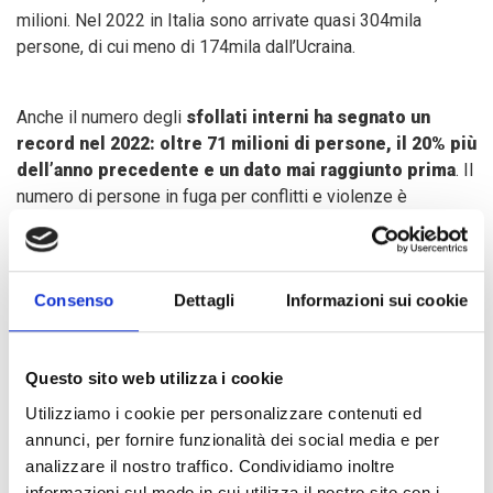
milioni. Nel 2022 in Italia sono arrivate quasi 304mila
persone, di cui meno di 174mila dall’Ucraina.
Anche il numero degli
sfollati interni ha segnato un
record nel 2022: oltre 71 milioni di persone, il 20% più
dell’anno precedente e un dato mai raggiunto prima
. Il
numero di persone in fuga per conflitti e violenze è
raddoppiato a oltre 28 milioni, toccando i 62 milioni, mentre
quelle fuggite per disastri erano quasi 9 milioni.
Quasi due
terzi del totale si trova in 10 Paesi di Medioriente,
Consenso
Dettagli
Informazioni sui cookie
Africa e Sudamerica, con unica eccezione europea in
Ucraina
.
Questo sito web utilizza i cookie
La risposta di COOPI alle emergenze
Utilizziamo i cookie per personalizzare contenuti ed
annunci, per fornire funzionalità dei social media e per
analizzare il nostro traffico. Condividiamo inoltre
informazioni sul modo in cui utilizza il nostro sito con i