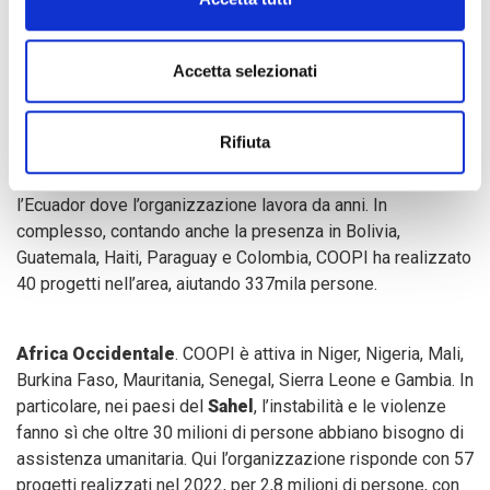
America Latina e Caraibi.
Nel 2022, COOPI ha
incrementato il suo intervento in Venezuela, colpito da una
Accetta selezionati
complessa crisi che ha spinto 7 milioni di persone a
lasciare il Paese e fatto cadere in povertà il 65% delle
famiglie rimaste. La
crisi venezuelana
è la più grave crisi
Rifiuta
umanitaria ad esodo interno della storia latinoamericana
moderna ed ha coinvolto i paesi vicini, tra cui il Perù e
l’Ecuador dove l’organizzazione lavora da anni. In
complesso, contando anche la presenza in Bolivia,
Guatemala, Haiti, Paraguay e Colombia, COOPI ha realizzato
40 progetti nell’area, aiutando 337mila persone.
Africa Occidentale
. COOPI è attiva in Niger, Nigeria, Mali,
Burkina Faso, Mauritania, Senegal, Sierra Leone e Gambia. In
particolare, nei paesi del
Sahel
, l’instabilità e le violenze
fanno sì che oltre 30 milioni di persone abbiano bisogno di
assistenza umanitaria. Qui l’organizzazione risponde con 57
progetti realizzati nel 2022, per 2,8 milioni di persone, con