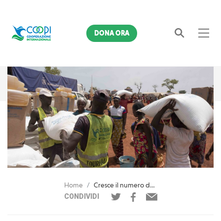
DONA ORA
Cerca
Home
Cresce il numero delle emergenza umanitarie e la risposta di COOPI
CONDIVIDI