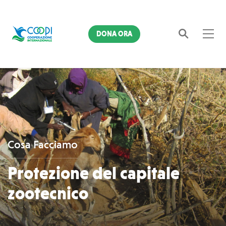
DONA ORA
Cerca
Cosa Facciamo
Protezione del capitale
zootecnico