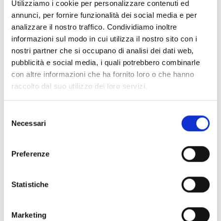
Utilizziamo i cookie per personalizzare contenuti ed
-
distribuito oltre 180 tonnellate di alimenti
annunci, per fornire funzionalità dei social media e per
concentrati per animali
in zone affette da siccità o
analizzare il nostro traffico. Condividiamo inoltre
inondazioni.
informazioni sul modo in cui utilizza il nostro sito con i
nostri partner che si occupano di analisi dei dati web,
pubblicità e social media, i quali potrebbero combinarle
Attività analoghe sono state anche realizzate in
con altre informazioni che ha fornito loro o che hanno
Kenya e Somalia
dove si aggiungono numerosi
raccolto dal suo utilizzo dei loro servizi.
interventi finalizzati ad assicurare la disponibilità di
fonti idriche per il bestiame mediante riabilitazione
Selezione
Necessari
e/o costruzione di punti di approvvigionamento
del
consenso
idrico. Inoltre sono state realizzate attività volte a
garantire l’accesso ad aree di pascolo adottando
Preferenze
meccanismi per la mediazione dei conflitti legati
all’uso delle stesse.
Statistiche
Marketing