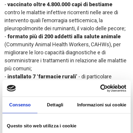
-
vaccinato oltre 4.800.000 capi di bestiame
contro le malattie infettive ricorrenti nelle aree di
intervento quali l’emorragia setticemica, la
pleuropolmonite dei ruminanti, il vaiolo delle pecore;
-
formato più di 200 addetti alla salute animale
(Community Animal Health Workers, CAHWs), per
migliorare le loro capacità diagnostiche e di
somministrare i trattamenti in relazione alle malattie
più comuni;
-
installato 7 ‘farmacie rurali’
- di particolare
importanza nelle aree remote per assicurare la
disponibilità di farmaci veterinari - e formato i
CAHWs per la loro gestione;
Consenso
Dettagli
Informazioni sui cookie
-
formato veterinari delle strutture pubbliche in
materia di pubblica sanità
, elaborazione di piani di
contingenza per le gestione di epidemie e
Questo sito web utilizza i cookie
monitoraggio delle malattie infettive;