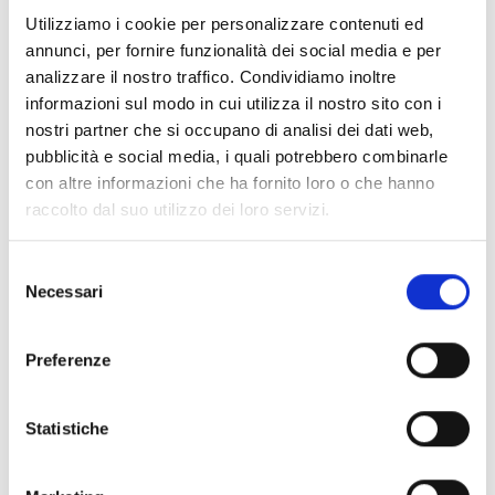
processus a permis un échange de vues animé entre
Utilizziamo i cookie per personalizzare contenuti ed
l'équipe régionale de coordination du projet, les
annunci, per fornire funzionalità dei social media e per
gestionnaires de programme et les directeurs des ONG
analizzare il nostro traffico. Condividiamo inoltre
partenaires.
informazioni sul modo in cui utilizza il nostro sito con i
nostri partner che si occupano di analisi dei dati web,
pubblicità e social media, i quali potrebbero combinarle
Cette réunion a également permis de mettre en lumière
con altre informazioni che ha fornito loro o che hanno
plusieurs bonnes pratiques qui ont émergé au cours de la
raccolto dal suo utilizzo dei loro servizi.
première année, notamment l'organisation de sorties
communes dans le cadre de l'intervention rapide santé,
nutrition et protection pour impliquer les districts de santé
Selezione
Necessari
dans la mise en œuvre. Cette approche, qui implique la
del
création d'une équipe de 10 personnes, dont cinq du district
consenso
sanitaire de Gorom-Gorom (Burkina Faso), présente un fort
Preferenze
potentiel de durabilité.
Statistiche
Parmi les questions critiques qui ont émergé, il y a celle de
l'insécurité dans certaines zones, qui compromet la