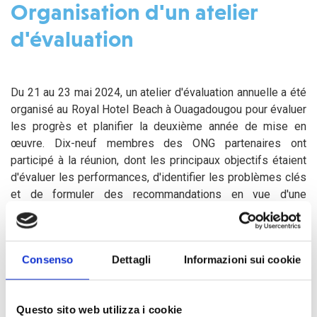
Organisation d'un atelier
d'évaluation
Du 21 au 23 mai 2024, un atelier d'évaluation annuelle a été
organisé au Royal Hotel Beach à Ouagadougou pour évaluer
les progrès et planifier la deuxième année de mise en
œuvre. Dix-neuf membres des ONG partenaires ont
participé à la réunion, dont les principaux objectifs étaient
d'évaluer les performances, d'identifier les problèmes clés
et de formuler des recommandations en vue d'une
amélioration.
Au cours de l'atelier, les participants ont utilisé des
Consenso
Dettagli
Informazioni sui cookie
techniques et des outils de brainstorming tels que l'« arbre
à objectifs » et le « Word Café » pour analyser les résultats
et discuter des solutions aux problèmes identifiés. Ce
Questo sito web utilizza i cookie