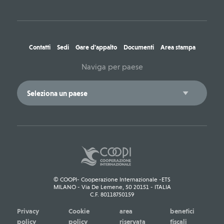
Contatti
Sedi
Gare d'appalto
Documenti
Area stampa
Naviga per paese
© COOPI- Cooperazione Internazionale -ETS
MILANO - Via De Lemene, 50 20151 - ITALIA
C.F. 80118750159
Privacy
Cookie
area
benefici
policy
policy
riservata
fiscali