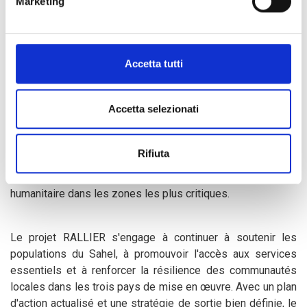
Marketing
possibilité d'atteindre un plus grand pourcentage de
communautés, réduisant ainsi l'efficacité des interventions
en termes de capacité à répondre à leurs besoins.
Accetta tutti
À cet égard, parmi les recommandations, les participants
ont mis l'accent sur l'importance de renforcer l'accès
Accetta selezionati
humanitaire dans les zones d'insécurité grâce à
l'installation d'équipes opérationnelles dans les capitales
des municipalités d'intervention. Bien que cette stratégie
Rifiuta
nécessite une planification minutieuse et le recrutement de
nombreux agents locaux, elle facilite l'intervention
humanitaire dans les zones les plus critiques.
Le projet RALLIER s'engage à continuer à soutenir les
populations du Sahel, à promouvoir l'accès aux services
essentiels et à renforcer la résilience des communautés
locales dans les trois pays de mise en œuvre. Avec un plan
d'action actualisé et une stratégie de sortie bien définie, le