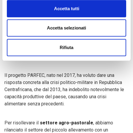
solidarietà attraverso la creazione dei gruppi AVEC.
Accetta tutti
Da un punto di vista sociale, l’iniziativa permetterà
Accetta selezionati
di
condividere conoscenze
e instaurare
reti di
collaborazione
tra i beneficiari, che non solo incideranno
Rifiuta
positivamente sul benessere delle comunità, ma
rafforzeranno anche l’
empowerment delle donne
.
Il progetto PARFEC, nato nel 2017, ha voluto dare una
risposta concreta alla crisi politico-militare in Repubblica
Centrafricana, che dal 2013, ha indebolito notevolmente le
capacità produttive del paese, causando una crisi
alimentare senza precedenti.
Per risollevare il
settore agro-pastorale
, abbiamo
rilanciato il settore del piccolo allevamento con un