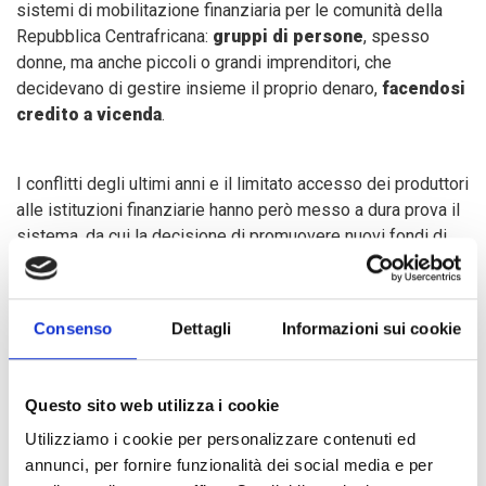
sistemi di mobilitazione finanziaria per le comunità della
Repubblica Centrafricana:
gruppi di persone
, spesso
donne, ma anche piccoli o grandi imprenditori, che
decidevano di gestire insieme il proprio denaro,
facendosi
credito a vicenda
.
I conflitti degli ultimi anni e il limitato accesso dei produttori
alle istituzioni finanziarie hanno però messo a dura prova il
sistema, da cui la decisione di promuovere nuovi fondi di
resilienza. Questi sistemi, che comprendono da 20 a 25
produttori beneficiari, prevedono tre fasi di attuazione, che
permetteranno ai soggetti più esposti a insicurezza
Consenso
Dettagli
Informazioni sui cookie
alimentare di
accumulare e diversificare le proprie
risorse produttive
, migliorando così le loro condizioni di
vita e rafforzando la loro resistenza alle crisi ricorrenti.
Questo sito web utilizza i cookie
Utilizziamo i cookie per personalizzare contenuti ed
annunci, per fornire funzionalità dei social media e per