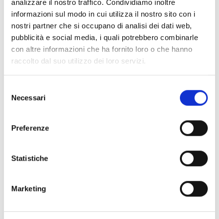
analizzare il nostro traffico. Condividiamo inoltre
informazioni sul modo in cui utilizza il nostro sito con i
Libretto del "Fondo di resilienza" di uno dei beneficiari del
nostri partner che si occupano di analisi dei dati web,
gruppo TAHOKA che indica l'acquisto delle sue azioni e il
pubblicità e social media, i quali potrebbero combinarle
rimborso del suo prestito.
con altre informazioni che ha fornito loro o che hanno
raccolto dal suo utilizzo dei loro servizi.
Le tre fasi di implementazione del progetto, supervisionate
dall’ONG centrafricana CALBASSE, includeranno:
Selezione
Necessari
del
consenso
l’acquisto di azioni e l’accesso al credito e a fondi di
Preferenze
solidarietà, che faciliteranno la diversificazione dei mezzi di
sussistenza e delle fonti di reddito con la creazione di
risparmi e riserve di sementi e di alimenti;
Statistiche
il monitoraggio dei produttori sull'uso di pratiche agricole
Marketing
sostenibili;
il rafforzamento della coesione sociale e della