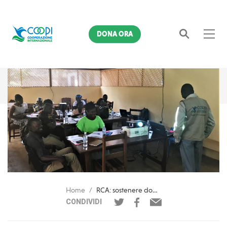
DONA ORA
Cerca
Home
RCA: sostenere donne e ragazze con le ONG locali
CONDIVIDI