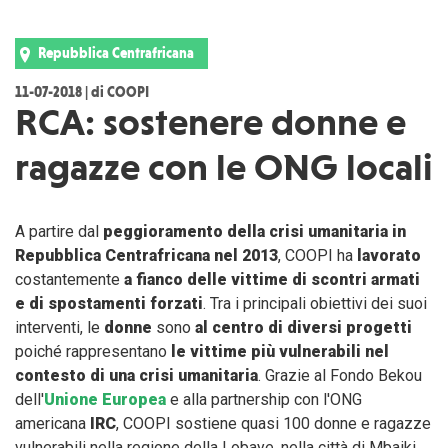
Repubblica Centrafricana
11-07-2018 | di COOPI
RCA: sostenere donne e
ragazze con le ONG locali
A partire dal
peggioramento della crisi umanitaria in
Repubblica Centrafricana nel 2013
, COOPI ha
lavorato
costantemente
a fianco delle vittime di scontri armati
e di spostamenti forzati
. Tra i principali obiettivi dei suoi
interventi, le
donne
sono
al centro di diversi progetti
poiché rappresentano
le vittime più vulnerabili nel
contesto di una crisi umanitaria
. Grazie al Fondo Bekou
dell'
Unione Europea
e alla partnership con l'ONG
americana
IRC
, COOPI sostiene quasi 100 donne e ragazze
vulnerabili nella regione della Lobaye, nella città di Mbaiki.