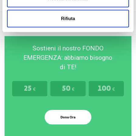
Rifiuta
Sostieni il nostro FONDO
EMERGENZA: abbiamo bisogno
di TE!
25
50
100
€
€
€
Dona Ora