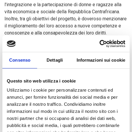
l'integrazione e la partecipazione di donne e ragazze alla
vita economica e sociale della Repubblica Centrafricana.
Inoltre, tra gli obiettivi del progetto, è doveroso menzionare
il miglioramento del loro accesso a nuove competenze e
conoscenze e alla consapevolezza dei loro diritti.
A tal fine, verranno create delle attività per avere un impatto
duraturo: sensibilizzazione individuale e comunitaria,
Consenso
Dettagli
Informazioni sui cookie
supporto tecnico, organizzativo e materiale per le
associazioni femminili e la formazione professionale.
Questo sito web utilizza i cookie
Utilizziamo i cookie per personalizzare contenuti ed
In questo momento, il progetto ha raggiunto il suo
annunci, per fornire funzionalità dei social media e per
dodicesimo mese di implementazione. Sono già stati
analizzare il nostro traffico. Condividiamo inoltre
individuati i beneficiari delle AGR (attività generatrici di
informazioni sul modo in cui utilizza il nostro sito con i
reddito) i quali hanno già beneficiato dei corsi di formazione
nostri partner che si occupano di analisi dei dati web,
e di alfabetizzazione. Con l'obiettivo di rafforzare la
pubblicità e social media, i quali potrebbero combinarle
capacità delle ONG nazionali che garantiranno la continuità