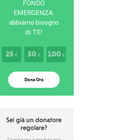
FONDO
EMERGENZA:
abbiamo bisogno
di TE!
25
50
100
€
€
€
Dona Ora
Sei già un donatore
regolare?
Scarica qui il modulo per