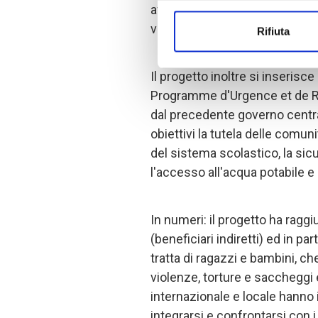
affari umanitari che si prefiss
vita di 2 milioni di persone, il
Rifiuta
Il progetto inoltre si inserisce
Programme d'Urgence et de R
dal precedente governo centr
obiettivi la tutela delle comunit
del sistema scolastico, la sic
l'accesso all'acqua potabile e a
In numeri: il progetto ha raggi
(beneficiari indiretti) ed in par
tratta di ragazzi e bambini, c
violenze, torture e saccheggi 
internazionale e locale hanno 
integrarsi e confrontarsi con 