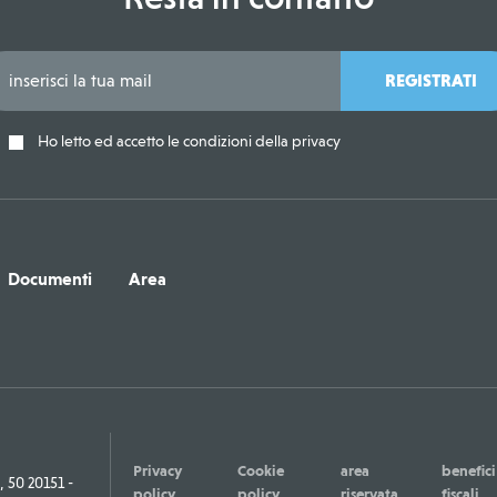
REGISTRATI
Ho letto ed accetto le condizioni della privacy
Documenti
Area
Privacy
Cookie
area
benefici
50 20151 -
policy
policy
riservata
fiscali