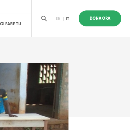
DONA ORA
EN
|
IT
OI FARE TU
Cerca