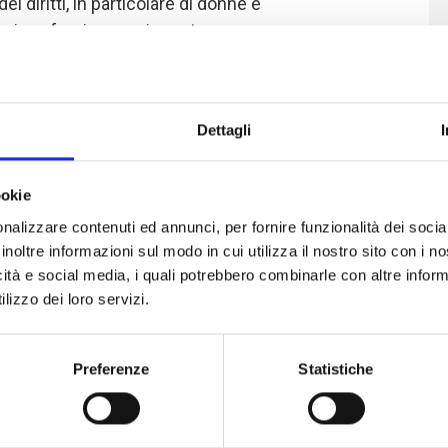
ei diritti, in particolare di donne e
mira a fornire una risposta
omuovendo l'educazione di bambini e
5 ed i 24 anni.
Dettagli
i la possibilità di scelta tra una vita alla
 ed una vita "normale", dove attività di
ookie
di formazione professionale specifica
nalizzare contenuti ed annunci, per fornire funzionalità dei socia
lizzazione alla pace, fanno respirare
inoltre informazioni sul modo in cui utilizza il nostro sito con i 
one sociale nelle comunità locali e
icità e social media, i quali potrebbero combinarle con altre inform
lizzo dei loro servizi.
 linea con l'asse di intervento
Preferenze
Statistiche
e con il secondo obiettivo del piano di
 - SRP, Strategic Response Plan-
dell'ONU per il coordinamento degli