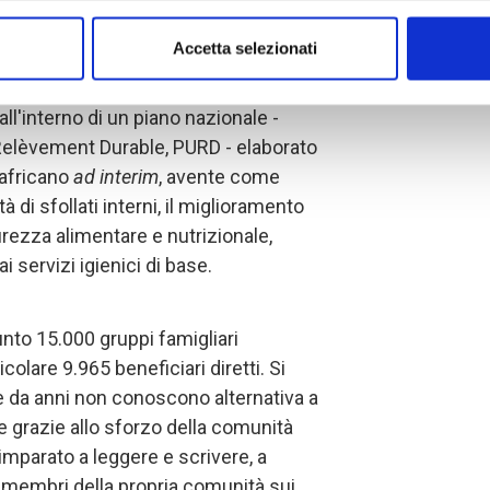
a,
in primis,
di migliorare le condizioni di
 42% della popolazione totale.
Accetta selezionati
 all'interno di un piano nazionale -
elèvement Durable, PURD - elaborato
africano
ad interim
, avente come
à di sfollati interni, il miglioramento
urezza alimentare e nutrizionale,
i servizi igienici di base.
unto 15.000 gruppi famigliari
ticolare 9.965 beneficiari diretti. Si
he da anni non conoscono alternativa a
e grazie allo sforzo della comunità
imparato a leggere e scrivere, a
i membri della propria comunità sui