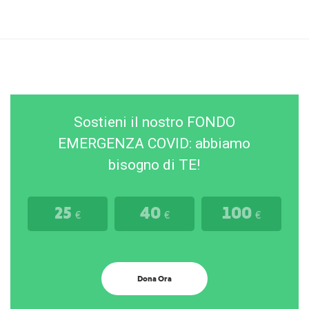
Sostieni il nostro FONDO
EMERGENZA COVID: abbiamo
bisogno di TE!
25
40
100
€
€
€
Dona Ora