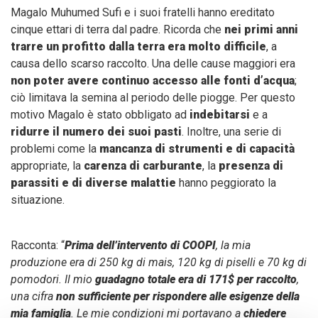
Magalo Muhumed Sufi e i suoi fratelli hanno ereditato
cinque ettari di terra dal padre. Ricorda che
nei primi anni
trarre un profitto dalla terra era molto difficile
, a
causa dello scarso raccolto. Una delle cause maggiori era
non poter avere continuo accesso alle fonti d’acqua
;
ciò limitava la semina al periodo delle piogge. Per questo
motivo Magalo è stato obbligato ad
indebitarsi
e a
ridurre il numero dei suoi pasti
. Inoltre, una serie di
problemi come la
mancanza di strumenti e di capacità
appropriate, la
carenza di carburante
, la
presenza di
parassiti e di diverse malattie
hanno peggiorato la
situazione.
Racconta: “
Prima dell’intervento di COOPI
, la mia
produzione era di 250 kg di mais, 120 kg di piselli e 70 kg di
pomodori. Il mio
guadagno totale era di 171$ per raccolto
,
una cifra
non sufficiente per rispondere alle esigenze della
mia famiglia
. Le mie condizioni mi portavano a
chiedere