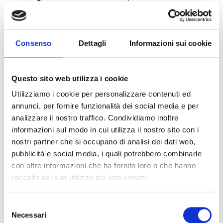
prestiti
occasionalmente che però non sono quasi mai
riuscito a restituire, a causa delle spese per la mia famiglia e
i guadagni troppo bassi”.
Consenso
Dettagli
Informazioni sui cookie
Questo sito web utilizza i cookie
Utilizziamo i cookie per personalizzare contenuti ed
I canali d'acqua nei campi
annunci, per fornire funzionalità dei social media e per
analizzare il nostro traffico. Condividiamo inoltre
A
novembre 2018
, COOPI ha
costruito un pozzo ed una
informazioni sul modo in cui utilizza il nostro sito con i
pompa
per facilitare l’estrazione dell’acqua dal terreno.
nostri partner che si occupano di analisi dei dati web,
L’intervento ha portato un gran sollievo
. Tutte le
pubblicità e social media, i quali potrebbero combinarle
famiglie di agricoltori di Oda aspettavano questo momento
con altre informazioni che ha fornito loro o che hanno
da tempo. Magalo Muhumed Sufi ha
beneficiato
raccolto dal suo utilizzo dei loro servizi.
dell’intervento di COOPI
. Ha
partecipato alla
formazione
sulle
buone pratiche di agricoltura
e sulle
Selezione
Associazioni di Prestito e Risparmio
. Entrambe le
Necessari
del