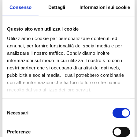
protegerse del contagio.
Consenso
Dettagli
Informazioni sui cookie
Questo sito web utilizza i cookie
Utilizziamo i cookie per personalizzare contenuti ed
Sensibilización en San Pedro de Chambira
annunci, per fornire funzionalità dei social media e per
analizzare il nostro traffico. Condividiamo inoltre
Cuando
inició la emergencia sanitaria
, varias
informazioni sul modo in cui utilizza il nostro sito con i
comunidades indigenas
peruanas se aislaron
como
nostri partner che si occupano di analisi dei dati web,
extrema medida de prevención.
De esta manera, sin
pubblicità e social media, i quali potrebbero combinarle
embargo, se interrumpió la comunicación con los
con altre informazioni che ha fornito loro o che hanno
centros urbanos,
lo cual limitó la posibildiad que la
raccolto dal suo utilizzo dei loro servizi.
población accediera a información util para enfrentar la
pandemia. COOPI, a través de esta acción,
desarrolla un
Selezione
rol de soporte para las comunidades
, brindandoles
Necessari
del
herramientas e informaciones útiles para prevenir el
consenso
contagio.
Preferenze