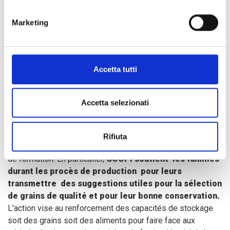
famille)
dans des foires organisées par COOPI en
partenariat avec des acteurs locaux.
Marketing
Accetta tutti
Formation outre que
assistance
Accetta selezionati
Pour renforcer les compétences des populations locales
Rifiuta
en agriculture, nous sommes en train d'envisager des cours
de formation. En particulier,
COOPI soutient les familles
durant les procès de production pour leurs
transmettre des suggestions utiles pour la sélection
de grains de qualité et pour leur bonne conservation.
L'action vise au renforcement des capacités de stockage
soit des grains soit des aliments pour faire face aux