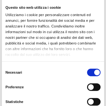
Pour cela faire, COOPI fait de sorte à garantir à chaque
Questo sito web utilizza i cookie
famille l'accès à la terre, grâce à une activité de
Utilizziamo i cookie per personalizzare contenuti ed
requalification des champs arides.
annunci, per fornire funzionalità dei social media e per
analizzare il nostro traffico. Condividiamo inoltre
L'Agence Nationale du Développement Local (ANADER), en
informazioni sul modo in cui utilizza il nostro sito con i
ayant une connaissance approfondie du territoire et de ses
nostri partner che si occupano di analisi dei dati web,
criticités, joue un rôle important dans la réalisation de cet
pubblicità e social media, i quali potrebbero combinarle
objectif.
Le projet
, en outre,
prévoit la distribution de
con altre informazioni che ha fornito loro o che hanno
semences et de petits outils agricoles
.
raccolto dal suo utilizzo dei loro servizi.
Selezione
Pour relancer l'élevage des chèvres, on donnera la
Necessari
del
possibilité à certaines familles d'augmenter leur capacité
consenso
productive, grâce à la fourniture de vaccinations,
d'intégrateurs alimentaires, d'outillage et de techniques
Preferenze
pour la production de forage. Cependant, des autres
familles recevront une partie de la somme disponible pour
Statistiche
l'achat de petits ruminants (environ trois chèvres par