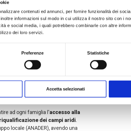
ookie
erimento di conoscenze ed esperienza
nalizzare contenuti ed annunci, per fornire funzionalità dei socia
inoltre informazioni sul modo in cui utilizza il nostro sito con i 
icità e social media, i quali potrebbero combinarle con altre inform
 ogni famiglia
lizzo dei loro servizi.
Preferenze
Statistiche
istenza agricola è quello di
aumentare
finché le famiglie beneficiarie possano
Accetta selezionati
ogni alimentari.
ire ad ogni famiglia l'
accesso alla
riqualificazione dei campi aridi
.
luppo locale (ANADER), avendo una