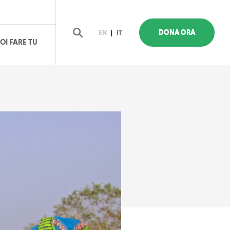
DONA ORA
EN
|
IT
OI FARE TU
Cerca