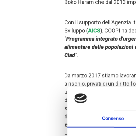
Boko Haram che dal 2013 impe
Con il supporto dell'Agenzia It
Sviluppo (
AICS
), COOPI ha dec
"
Programma integrato d'urgenz
alimentare delle popolazioni 
Ciad
".
Da marzo 2017 stiamo lavorando
a rischio, privati di un diritt
un'adeguata nutrizione. Il pro
donne (circa il 70% dei benefic
svolgono il ruolo di capofami
1390 famiglie
concentrate ne
Consenso
e Kaya stanno attualmente 
L'azione di COOPI si concentra