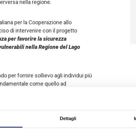
rversa nella regione.
aliana per la Cooperazione allo
iso di intervenire con il progetto
a per favorire la sicurezza
vulnerabili nella Regione del Lago
 per fornire sollievo agli individui più
o fondamentale come quello ad
getto si occupa in primo luogo delle
iari), a cominciare da quelle che
glia e hanno una prole numerosa. Circa
i villaggi dei dipartimenti di Mamdi
Dettagli
beneficiando del nostro intervento
.
 soprattutto sull'agricoltura,