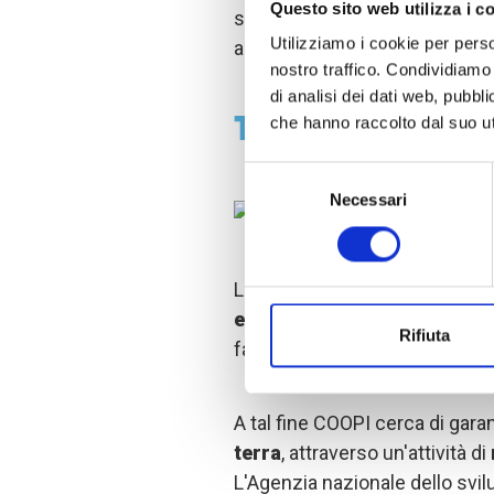
Questo sito web utilizza i c
sull'allevamento e sul trasf
Utilizziamo i cookie per perso
agli attori locali.
nostro traffico. Condividiamo 
di analisi dei dati web, pubbl
Terra e capre per
che hanno raccolto dal suo uti
Selezione
Necessari
del
consenso
L'obiettivo principale dell'ass
e variegare la produzione
af
Rifiuta
far fronte da sole ai propri bis
A tal fine COOPI cerca di garant
terra
, attraverso un'attività di
L'Agenzia nazionale dello svi