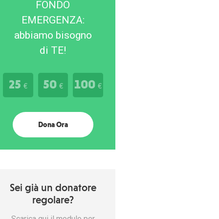
FONDO
EMERGENZA:
abbiamo bisogno
di TE!
25
50
100
€
€
€
Dona Ora
Sei già un donatore
regolare?
Scarica qui il modulo per