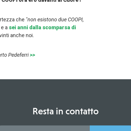
certezza che
"non esistono due COOPI,
e a
sei anni dalla scomparsa di
inti anche noi.
erto Pedeferri
>>
Resta in contatto