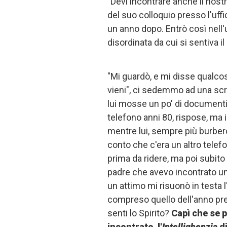
"Devi incontrare anche il nostr
del suo colloquio presso l'uf
un anno dopo. Entrò così nell'u
disordinata da cui si sentiva il
"Mi guardò, e mi disse qualco
vieni", ci sedemmo ad una scri
lui mosse un po' di documenti
telefono anni 80, rispose, ma 
mentre lui, sempre più burbero
conto che c'era un altro telef
prima da ridere, ma poi subito 
padre che avevo incontrato un
un attimo mi risuonò in testa l'
compreso quello dell'anno pr
senti lo Spirito?
Capì che se p
incontrato l'
Intellighenzia
di