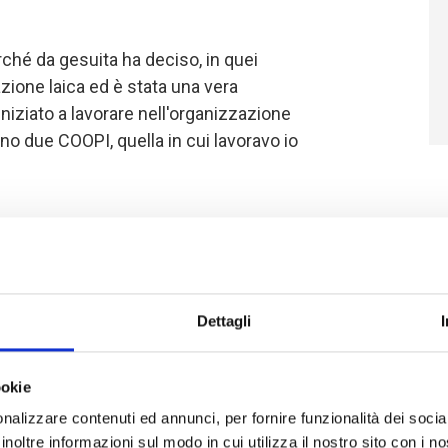
rché da gesuita ha deciso, in quei
zione laica ed è stata una vera
niziato a lavorare nell'organizzazione
rano due COOPI, quella in cui lavoravo io
 è vera solo in apparenza; è vera per
i Padre Barbieri, il quale non solo ha
possibile come beneficiaria del suo
tto in modo che in tanti potessero
Dettagli
di fare altrettanto.
ookie
 e sognava un mondo più giusto era
nalizzare contenuti ed annunci, per fornire funzionalità dei socia
grande cuore è venuto meno il divario
inoltre informazioni sul modo in cui utilizza il nostro sito con i 