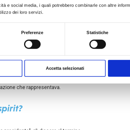
icità e social media, i quali potrebbero combinarle con altre inform
lizzo dei loro servizi.
 con Padre Barbieri
Preferenze
Statistiche
e Springsteen a Milano. Uberto, che
, si recava al concerto con sua
ur non sapendo bene chi fosse, decise
Accetta selezionati
, ma al termine del concerto qualcosa
fferenti e, ringraziandolo, decise di
zazione che rappresentava.
pirit?