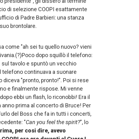
o presidente", gli dissero al termine
ficio di selezione COOPI esattamente
fficio di Padre Barbieri: una stanza
 suo brontolare.
sa come "ah sei tu quello nuovo? vieni
vania.(?)Poco dopo squillò il telefono:
 sul tavolo e spuntò un vecchio
il telefono continuava a suonare
 diceva "pronto, pronto!". Poi si rese
ono e finalmente rispose. Mi venne
dopo ebbi un flash, lo riconobbi! Era il
 anno prima al concerto di Bruce! Per
urlo del Boss che fa in tutti i concerti,
ecedente: "
Can you feel the spirit?
", lo
rima, per cosi dire, avevo
 COOPI ora ero davanti al Cuore !