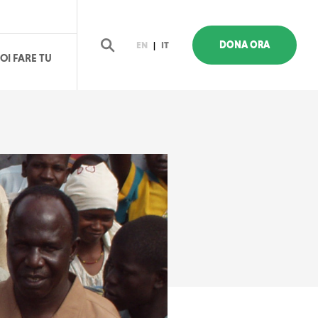
DONA ORA
EN
|
IT
OI FARE TU
Cerca