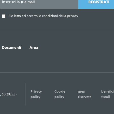
REGISTRATI
Ho letto ed accetto le condizioni della privacy
Documenti
Area
Privacy
Cookie
area
benefici
50 20151 -
policy
policy
riservata
fiscali