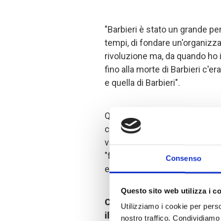
"Barbieri è stato un grande pe
tempi, di fondare un'organizza
rivoluzione ma, da quando ho i
fino alla morte di Barbieri c'e
e quella di Barbieri".
Questa affermazione di Uberto
chi non conosce la grandezza d
voluto raggiungere più gente 
"far del bene", ma ha anche fa
Consenso
essere messi nelle condizioni 
Questo sito web utilizza i c
Chi desiderava essere utile
Utilizziamo i cookie per perso
il benvenuto
e grazie al suo 
nostro traffico. Condividiamo 