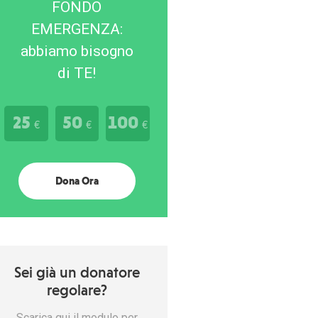
FONDO
EMERGENZA:
abbiamo bisogno
di TE!
25
50
100
€
€
€
Dona Ora
Sei già un donatore
regolare?
Scarica qui il modulo per