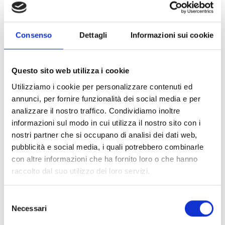
seguenti problematiche: la limitata diversificazione in
termini di produzione alimentare, consumo e attività extra-
agricole a livello di famiglie; la scarsa produttività agricola
Consenso
Dettagli
Informazioni sui cookie
causata dall'adozione limitata di tecnologie migliorate; un
accesso circoscritto agli input agricoli per colture ad alto
valore, colture resistenti alla siccità e colture invernali; una
Questo sito web utilizza i cookie
forte dipendenza all'agricoltura alimentata dalla pioggia ed
una dipendenza ricorrente dagli interventi umanitari.
Utilizziamo i cookie per personalizzare contenuti ed
annunci, per fornire funzionalità dei social media e per
analizzare il nostro traffico. Condividiamo inoltre
Il progetto è stata la risposta a diversi anni di disastri legati
informazioni sul modo in cui utilizza il nostro sito con i
al clima, come precipitazioni irregolari, inondazioni e siccità,
nostri partner che si occupano di analisi dei dati web,
combinati ad un'alta dipendenza dall'agricoltura alimentata
pubblicità e social media, i quali potrebbero combinarle
dalla pioggia, mercati non funzionali e degrado delle risorse
con altre informazioni che ha fornito loro o che hanno
naturali che hanno provocato una maggiore vulnerabilità agli
raccolto dal suo utilizzo dei loro servizi.
shock, lasciando una buona percentuale del Malawi
dipendere cronicamente dall'assistenza umanitaria.
Selezione
Necessari
del
consenso
COOPI ha implementato il progetto nel distretto di Salima