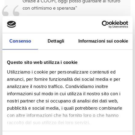
Grazie a COOPI, oggi posso guardare al futuro
con ottimismo e speranza"
afferma il tutore di Salimata, esprimendo gratitudine per
Consenso
Dettagli
Informazioni sui cookie
l'opportunità offerta alla ragazza.
Anche Awa (nome di fantasia), un'altra ragazza di 16 anni
Questo sito web utilizza i cookie
originaria di Dianké, nel cerchio di Youwarou, ha dovuto
Utilizziamo i cookie per personalizzare contenuti ed
abbandonare la sua casa a causa delle minacce dei gruppi
annunci, per fornire funzionalità dei social media e per
armati. Attualmente vive in una famiglia di accoglienza
analizzare il nostro traffico. Condividiamo inoltre
temporanea gestita da COOPI – Cooperazione
informazioni sul modo in cui utilizza il nostro sito con i
Internazionale a Youwarou. Dopo essere stata identificata
nostri partner che si occupano di analisi dei dati web,
dall'équipe di protezione, Awa ha ricevuto sostegno
pubblicità e social media, i quali potrebbero combinarle
psicosociale e ha partecipato alle
attività ricreative
con altre informazioni che ha fornito loro o che hanno
negli spazi amici dei bambini
, e, grazie all’assistenza di
raccolto dal suo utilizzo dei loro servizi.
cui ha beneficiato, ha potuto
avviare un'attività di
allevamento bovino
, che le ha permesso non solo di