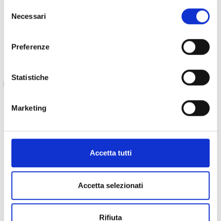
Selezione
provvedere a se stessa finanziariamente, ma anche di
Necessari
del
reintegrarsi nella comunità locale.
consenso
Preferenze
Comprare e vendere di altri bovini per
l'allevamento mi ha permesso di diventare
Statistiche
autosufficiente. Ringrazio infinitamente l'ONG
COOPI per avermi sostenuta attraverso questa
Marketing
attività generatrice di reddito"
Accetta tutti
ha dichiarato Awa, testimoniando l'impatto positivo del
progetto sulla sua vita.
Accetta selezionati
Rifiuta