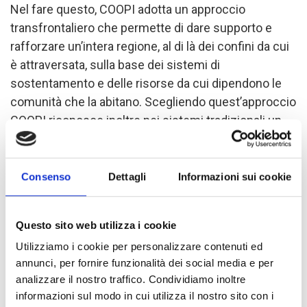
Nel fare questo, COOPI adotta un approccio
transfrontaliero che permette di dare supporto e
rafforzare un’intera regione, al di là dei confini da cui
è attraversata, sulla base dei sistemi di
sostentamento e delle risorse da cui dipendono le
comunità che la abitano. Scegliendo quest’approccio
COOPI riconosce inoltre nei sistemi tradizionali un
elemento importante di integrazione con il territorio
che occorre rafforzare e valorizzare per lo sviluppo
delle comunità pastorali.
Consenso
Dettagli
Informazioni sui cookie
Al fine di supportare l’allevamento seminomade,
Questo sito web utilizza i cookie
identificato come un’importante strategia di risposta
Utilizziamo i cookie per personalizzare contenuti ed
alla siccità,
COOPI interviene nella creazione e
annunci, per fornire funzionalità dei social media e per
riabilitazione di punti di approvvigionamento
analizzare il nostro traffico. Condividiamo inoltre
idrico localizzati lungo le tradizionali vie di
informazioni sul modo in cui utilizza il nostro sito con i