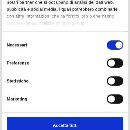
nostri partner che si occupano di analisi dei dati web,
transumanza.
In questo senso di grande
pubblicità e social media, i quali potrebbero combinarle
importanza è lo studio di mappatura delle fonti
con altre informazioni che ha fornito loro o che hanno
idriche e dei pascoli che costituisce la base non solo
raccolto dal suo utilizzo dei loro servizi.
per gestire adeguatamente queste risorse ma anche
per mediare i conflitti che proprio dall’accesso e
Selezione
dall’uso di tali risorse nascono tra diversi clan e
Necessari
del
comunità locali.
consenso
Preferenze
Statistiche
Marketing
Accetta tutti