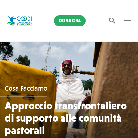
DONA ORA
Cerca
Cosa Facciamo
Approccio transfrontaliero
di supporto alle comunità
pastorali