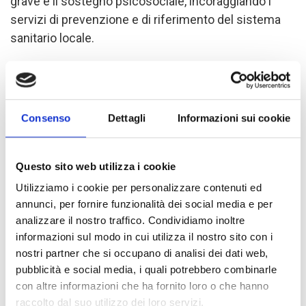
grave e il sostegno psicosociale, incoraggiando i
servizi di prevenzione e di riferimento del sistema
sanitario locale.
Il progetto ha una struttura specifica di intervento: i
primi mesi sono dedicati all'allestimento di attività
Consenso
Dettagli
Informazioni sui cookie
preliminari per la sensibilizzazione della comunità, le
campagne di prevenzione precoce sulla
malnutrizione e la fornitura di strutture sanitarie con
Questo sito web utilizza i cookie
prodotti igienici e attrezzature mediche. In dettaglio,
Utilizziamo i cookie per personalizzare contenuti ed
il progetto opererà su due fronti: nutrizione e
annunci, per fornire funzionalità dei social media e per
protezione. Queste componenti sono destinate ad
analizzare il nostro traffico. Condividiamo inoltre
essere implementate in sinergia, permettendo di
informazioni sul modo in cui utilizza il nostro sito con i
integrare la protezione in tutte le attività del progetto.
nostri partner che si occupano di analisi dei dati web,
pubblicità e social media, i quali potrebbero combinarle
con altre informazioni che ha fornito loro o che hanno
I risultati attesi riguardano un miglioramento dei
raccolto dal suo utilizzo dei loro servizi.