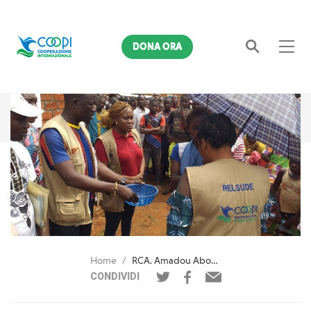
DONA ORA
Cerca
Home
RCA. Amadou Aboubakar, che ha ritrovato uno scopo nelle sue giornate
CONDIVIDI