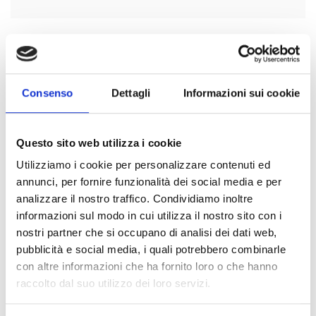
Consenso
Dettagli
Informazioni sui cookie
Ogni mattina Amadou parte, con le sue capre, alla ricerca
dell'erba per il loro pascolo, assicurandosi di condurle in
aree adatte alla loro alimentazione e di fornire loro
Questo sito web utilizza i cookie
abbastanza acqua. La sera cerca di riportarle sane e salve
Utilizziamo i cookie per personalizzare contenuti ed
entro i confini della sua proprietà.
Le sfide quotidiane
annunci, per fornire funzionalità dei social media e per
sono tante
e riguardano principalmente la carenza di
analizzare il nostro traffico. Condividiamo inoltre
medicinali per gli animali ammalati e la mancanza di un
informazioni sul modo in cui utilizza il nostro sito con i
riparo adeguato alle pecore, ma Amadou precisa:
nostri partner che si occupano di analisi dei dati web,
pubblicità e social media, i quali potrebbero combinarle
con altre informazioni che ha fornito loro o che hanno
raccolto dal suo utilizzo dei loro servizi.