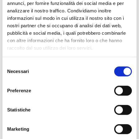
annunci, per fornire funzionalità dei social media e per
aumentati con la proliferazione dei gruppi armati,
analizzare il nostro traffico. Condividiamo inoltre
accentuando i rischi di protezione - di cui, tra le vittime più
informazioni sul modo in cui utilizza il nostro sito con i
coinvolte, troviamo i bambini.
nostri partner che si occupano di analisi dei dati web,
pubblicità e social media, i quali potrebbero combinarle
La situazione dell'educazione è preoccupante anche a
con altre informazioni che ha fornito loro o che hanno
Basse-Kotto, dove la percentuale di genitori insegnanti
raccolto dal suo utilizzo dei loro servizi.
rappresenta l'82% del corpo docente; essi devono inoltre
affrontare il rifiuto dei genitori degli alunni di concedere loro
Selezione
i bonus previsti, oltre a lavorare in totale indigenza.
Necessari
del
consenso
Preferenze
COOPI ha una lunga esperienza nel settore dell'educazione
Statistiche
in RCA dal 1993. Oggi, nel nord del paese, caratterizzato
dalla presenza di molti rifugiati, gli interventi di COOPI
Marketing
hanno puntato a creare programmi educativi specifici per i