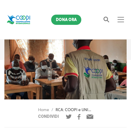
DONA ORA
Cerca
Home
RCA: COOPI e UNICEF sostengono i genitori insegnanti dei centri per sfollati
CONDIVIDI