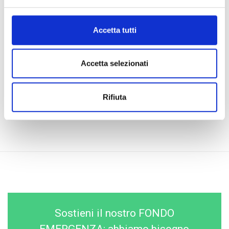
bambini e i giovani dei campi profughi. Durante la crisi che
ha colpito duramente il paese, COOPI ha sostenuto la
costruzione e la riabilitazione di scuole, in particolare nelle
Accetta tutti
prefetture centrali più colpite, e il reinserimento scolastico
di bambini associati alle forze armate o a gruppi, bambini
non accompagnati e bambini che vivono da soli. Tutte
Accetta selezionati
queste attività sono accompagnate da un sostegno
psicosociale continuo per i bambini e i giovani destinatari
Rifiuta
dei nostri progetti.
Sostieni il nostro FONDO