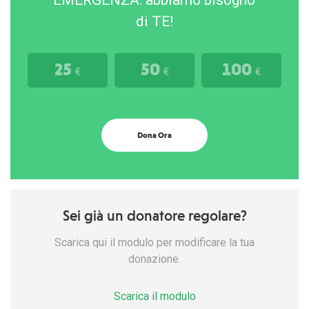
EMERGENZA: abbiamo bisogno
di TE!
25
50
100
€
€
€
Dona Ora
Sei già un donatore regolare?
Scarica qui il modulo per modificare la tua
donazione.
Scarica il modulo