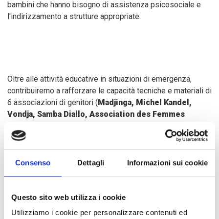
bambini che hanno bisogno di assistenza psicosociale e
l'indirizzamento a strutture appropriate.
Oltre alle attività educative in situazioni di emergenza,
contribuiremo a rafforzare le capacità tecniche e materiali di
6 associazioni di genitori (
Madjinga, Michel Kandel,
Vondja, Samba Diallo, Association des Femmes
d'Alindao pour la lutte contre la Pauvreté et le Sida -
AFAPS, Mission Elim
) e delle strutture governative, al fine
di assumere la proprietà delle azioni e garantirne la
continuità.
Consenso
Dettagli
Informazioni sui cookie
Dalla crisi del 2018, la situazione della sicurezza in RCA è
Questo sito web utilizza i cookie
rimasta instabile e imprevedibile, soprattutto nell'est del
Utilizziamo i cookie per personalizzare contenuti ed
paese, dove gli atti criminali contro la popolazione sono