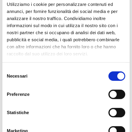
ha donato. Gbamangou-Mokondji ha inoltre sottolineato
Utilizziamo i cookie per personalizzare contenuti ed
l’importanza per ognuno dei 130 allevatori di reinvestire il
annunci, per fornire funzionalità dei social media e per
capitale ricavato dalla vendita del pollame da carne per
analizzare il nostro traffico. Condividiamo inoltre
accrescere le produzioni e continuare le attività di
informazioni sul modo in cui utilizza il nostro sito con i
allevamento.
nostri partner che si occupano di analisi dei dati web,
pubblicità e social media, i quali potrebbero combinarle
con altre informazioni che ha fornito loro o che hanno
A concludere la cerimonia introduttiva alla distribuzione é
raccolto dal suo utilizzo dei loro servizi.
stato il Presidente dell’ANGAC, Adrien Nzerette-Tombilette,
che ha ringraziato COOPI e AICS per le tutte le attività
Selezione
realizzate e quelle in programma, facendo notare come il
Necessari
del
progetto stia apportando un miglioramento nella
consenso
ridinamizzazione delle attività dell’ANGAC e del settore
avicolo nazionale attraverso tutte le attività implementate.
Preferenze
Queste comprendono la
donazione di motocarri
, la
costruzione di una stazione di riproduzione avicola dotata
Statistiche
di infrastrutture per l’allevamento, di un impianto di
elettrificazione solare, di un pozzo con elettropompa, di tre
ristoranti e di macchinari per l’incubazione e la schiusa delle
Marketing