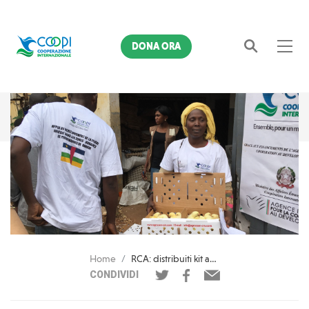
DONA ORA
Cerca
Home
RCA: distribuiti kit avicoli e pulcini a 130 allevatori
CONDIVIDI