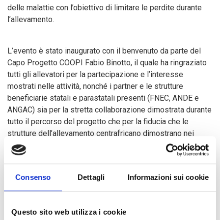
delle malattie con l’obiettivo di limitare le perdite durante
l’allevamento.
L’evento è stato inaugurato con il benvenuto da parte del
Capo Progetto COOPI Fabio Binotto, il quale ha ringraziato
tutti gli allevatori per la partecipazione e l’interesse
mostrati nelle attività, nonché i partner e le strutture
beneficiarie statali e parastatali presenti (FNEC, ANDE e
ANGAC) sia per la stretta collaborazione dimostrata durante
tutto il percorso del progetto che per la fiducia che le
strutture dell’allevamento centrafricano dimostrano nei
confronti di COOPI.
Successivamente, a prendere parola é stato il Direttore
Consenso
Dettagli
Informazioni sui cookie
dell’ANDE Domitien Gbamangou-Mokondji, il quale ha
esortato gli allevatori ad aumentare le produzioni di pollame
partendo proprio dalla dotazione di kit e pulcini che COOPI
Questo sito web utilizza i cookie