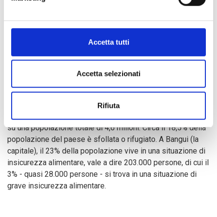
uova fecondate. Nzerette-Tombilette ha incoraggiato i
partecipanti a fare buon uso di queste risorse,
impegnandosi di persona affinché questo progetto e tutti
quelli futuri possano non solo realizzarsi ma trovare una
Accetta tutti
continuità una volta in mano ai beneficiari.
Accetta selezionati
COOPI lavora nel settore della sicurezza alimentare in
Repubblica Centrafricana in diverse località per soddisfare
le esigenze di una popolazione affetta da insicurezza
Rifiuta
alimentare, fenomeno che colpisce 2,5 milioni di persone
su una popolazione totale di 4,6 milioni. Circa il 18,5% della
popolazione del paese è sfollata o rifugiato. A Bangui (la
capitale), il 23% della popolazione vive in una situazione di
insicurezza alimentare, vale a dire 203.000 persone, di cui il
3% - quasi 28.000 persone - si trova in una situazione di
grave insicurezza alimentare.