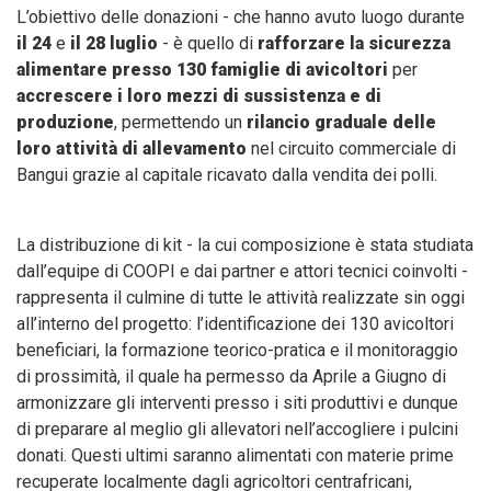
L’obiettivo delle donazioni - che hanno avuto luogo durante
il 24
e
il 28 luglio
- è quello di
rafforzare la sicurezza
alimentare
presso 130 famiglie di avicoltori
per
accrescere i loro mezzi di sussistenza e di
produzione
, permettendo un
rilancio graduale delle
loro attività di allevamento
nel circuito commerciale di
Bangui grazie al capitale ricavato dalla vendita dei polli.
La distribuzione di kit - la cui composizione è stata studiata
dall’equipe di COOPI e dai partner e attori tecnici coinvolti -
rappresenta il culmine di tutte le attività realizzate sin oggi
all’interno del progetto: l’identificazione dei 130 avicoltori
beneficiari, la formazione teorico-pratica e il monitoraggio
di prossimità, il quale ha permesso da Aprile a Giugno di
armonizzare gli interventi presso i siti produttivi e dunque
di preparare al meglio gli allevatori nell’accogliere i pulcini
donati. Questi ultimi saranno alimentati con materie prime
recuperate localmente dagli agricoltori centrafricani,