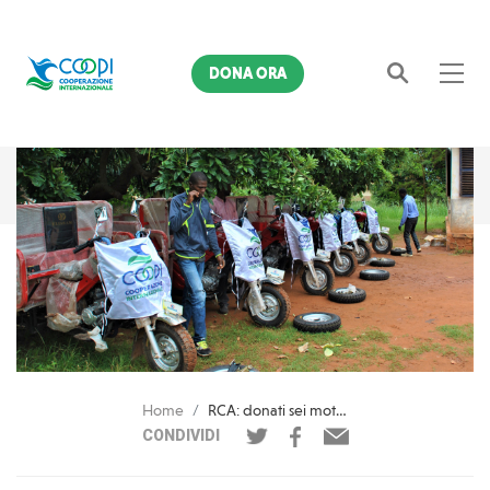
DONA ORA
Cerca
Home
RCA: donati sei motocarri all'Associazione Nazionale Avicoltori
CONDIVIDI