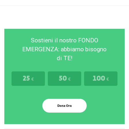
Sostieni il nostro FONDO
EMERGENZA: abbiamo bisogno
di TE!
25
50
100
€
€
€
Dona Ora