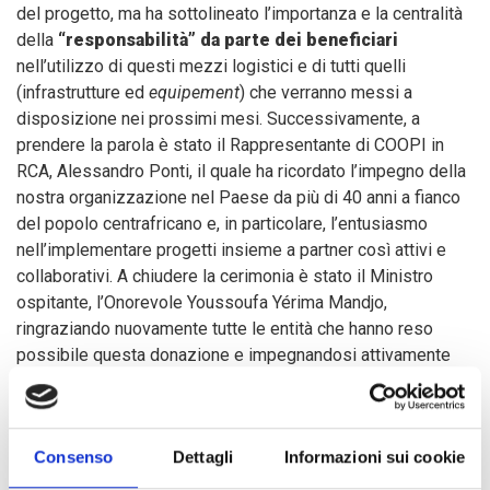
del progetto, ma ha sottolineato l’importanza e la centralità
della
“responsabilità” da parte dei beneficiari
nell’utilizzo di questi mezzi logistici e di tutti quelli
(infrastrutture ed
equipement
) che verranno messi a
disposizione nei prossimi mesi. Successivamente, a
prendere la parola è stato il Rappresentante di COOPI in
RCA, Alessandro Ponti, il quale ha ricordato l’impegno della
nostra organizzazione nel Paese da più di 40 anni a fianco
del popolo centrafricano e, in particolare, l’entusiasmo
nell’implementare progetti insieme a partner così attivi e
collaborativi. A chiudere la cerimonia è stato il Ministro
ospitante, l’Onorevole Youssoufa Yérima Mandjo,
ringraziando nuovamente tutte le entità che hanno reso
possibile questa donazione e impegnandosi attivamente
affinché questo progetto e tutti quelli che verranno in futuro
possano non sono realizzarsi ma trovare una continuità una
volta in mano ai beneficiari.
Consenso
Dettagli
Informazioni sui cookie