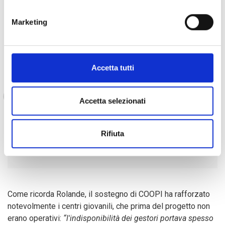
faciliteranno notevolmente la loro ricerca di lavoro, come
spiega
Merlin
, anche lui beneficiario della formazione
Marketing
informatica.
Accetta tutti
Oggi tutto ruota intorno al computer, a Internet
e ai social network. Da tempo cercavo di
Accetta selezionati
imparare ad utilizzare il computer, ma non
avevo i mezzi per pagare le tasse, che di solito
si aggirano tra i 2.000 e i 3.000 FCFA a sessione
Rifiuta
nei cybercafé. Con questa formazione COOPI
mi ha fatto davvero un favore!”
Come ricorda Rolande, il sostegno di COOPI ha rafforzato
notevolmente i centri giovanili, che prima del progetto non
erano operativi:
“l'indisponibilità dei gestori portava spesso