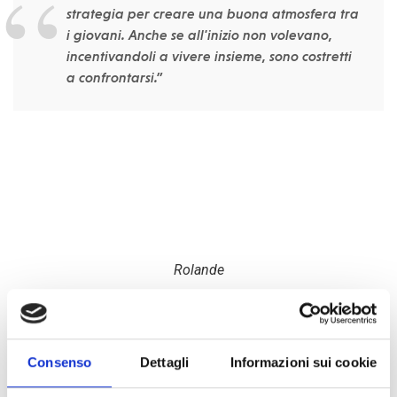
strategia per creare una buona atmosfera tra
i giovani. Anche se all'inizio non volevano,
incentivandoli a vivere insieme, sono costretti
a confrontarsi.”
Rolande
Questo è ciò che traspare anche nella testimonianza di
Defort
, un giovane tassista di moto, che ricorda di quando
Consenso
Dettagli
Informazioni sui cookie
alcuni fratelli della comunità musulmana che possedevano
dei computer li hanno prestati a lui ed ai suoi amici affinché