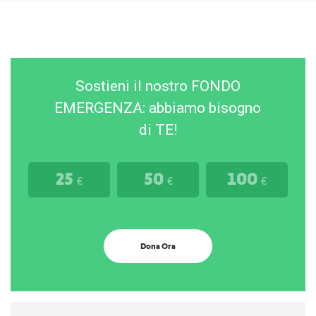
Sostieni il nostro FONDO
EMERGENZA: abbiamo bisogno
di TE!
25
50
100
€
€
€
Dona Ora