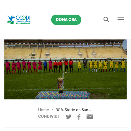
DONA ORA
Cerca
Home
RCA. Storie da Bangui: alla scoperta dei centri giovanili
CONDIVIDI