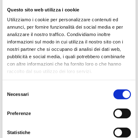
potessero fare pratica come richiesto dal corso di
Questo sito web utilizza i cookie
informatica. Infatti, Defort, partecipa alle molte attività
Utilizziamo i cookie per personalizzare contenuti ed
organizzate dal centro giovanile Castor, nel 3°
annunci, per fornire funzionalità dei social media e per
arrondissement di Bangui.
analizzare il nostro traffico. Condividiamo inoltre
informazioni sul modo in cui utilizza il nostro sito con i
Si tratta di momenti legati alla
vita dei giovani
, come la
nostri partner che si occupano di analisi dei dati web,
salute sessuale e riproduttiva, il senso civico e la
pubblicità e social media, i quali potrebbero combinarle
cittadinanza, nonché la pace, la riconciliazione nazionale e
con altre informazioni che ha fornito loro o che hanno
la sicurezza. Rolande sottolinea che i giovani sono coinvolti
raccolto dal suo utilizzo dei loro servizi.
anche nel processo decisionale e nella realizzazione delle
attività, sono supportati dai responsabili delle case e dal
Selezione
personale di COOPI, sono responsabili dei giochi e dei kit
Necessari
del
sportivi e organizzano quattro volte alla settimana attività
consenso
educative che in passato erano sporadiche, come sessioni
Preferenze
di sensibilizzazione e dibattiti. Infine, le Casa della
Gioventù hanno organizzato 7 mesi di corsi di
alfabetizzazione e 3 mesi di corsi di informatica, che
Statistiche
rispondono a un'esigenza individuata dai giovani e che