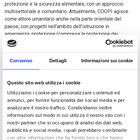
protezione e la sicurezza alimentare, con un approccio
multisettoriale e comunitario. Attualmente, COOPI agisce
come attore umanitario anche nella parte orientale del
paese, con progetti nell’ambito dell'istruzione in
emergenza, protezione (compresa la protezione dei
bambini e la violenza di genere), così come attore di
sviluppo nella Lobaye e nell’Ombella-M'Poko, nel settore
della gestione e del coordinamento dei siti di sfollati, della
Consenso
Dettagli
Informazioni sui cookie
sicurezza alimentare/nutrizione, dell’istruzione e del
supporto all’istruzione scolastica e extrascolastica per i
bambini vulnerabili.
Questo sito web utilizza i cookie
Utilizziamo i cookie per personalizzare contenuti ed
COOPI è presente nelle Prefetture di: Bangui, Lobaye,
annunci, per fornire funzionalità dei social media e per
Ombella-M'Poko, Ouaka, Haut-Mbomou, Basse-Kotto e
analizzare il nostro traffico. Condividiamo inoltre
Haute-Kotto.
informazioni sul modo in cui utilizza il nostro sito con i
nostri partner che si occupano di analisi dei dati web,
pubblicità e social media, i quali potrebbero combinarle
con altre informazioni che ha fornito loro o che hanno