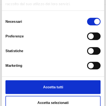
raccolto dal suo utilizzo dei loro servizi.
Selezione
Necessari
del
consenso
Sostieni il nostro FONDO
Preferenze
EMERGENZA: abbiamo bisogno
di TE!
Statistiche
25
50
100
€
€
€
Marketing
Accetta tutti
Dona Ora
Accetta selezionati