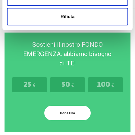
Rifiuta
Sostieni il nostro FONDO
EMERGENZA: abbiamo bisogno
di TE!
25
50
100
€
€
€
Dona Ora