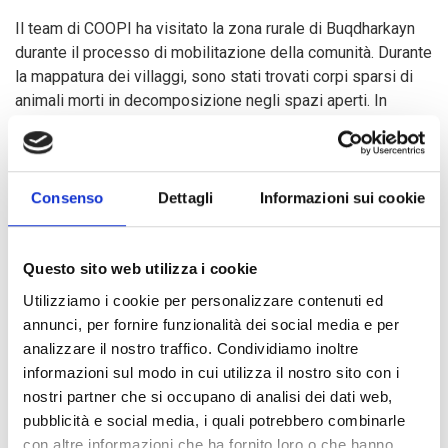
Il team di COOPI ha visitato la zona rurale di Buqdharkayn
durante il processo di mobilitazione della comunità. Durante
la mappatura dei villaggi, sono stati trovati corpi sparsi di
animali morti in decomposizione negli spazi aperti. In
previsione di Deyr (una delle due stagioni piovose), questa
presenza potrebbe aver causato un'esplosione di malattie -
specialmente per i bambini, che tendono a giocare nelle
acque molto stagnanti che scorrono attraverso i resti.
Consenso
Dettagli
Informazioni sui cookie
COOPI ha mobilitato i beneficiari per intraprendere la
Questo sito web utilizza i cookie
costruzione e la riabilitazione dei beni comunitari attraverso
Utilizziamo i cookie per personalizzare contenuti ed
il programma
Cash for Work
(CFW). La comunità del
annunci, per fornire funzionalità dei social media e per
villaggio di Buqdharkayn ha proposto la costruzione di
analizzare il nostro traffico. Condividiamo inoltre
nuove discariche in 2 turni lavorativi.
informazioni sul modo in cui utilizza il nostro sito con i
nostri partner che si occupano di analisi dei dati web,
Considerata la situazione della famiglia di Farah, i leader
pubblicità e social media, i quali potrebbero combinarle
della comunità lo hanno selezionato per partecipare alla
con altre informazioni che ha fornito loro o che hanno