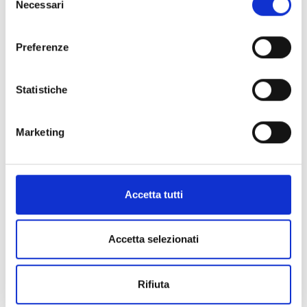
Necessari
del
Coordinator
consenso
Preferenze
Italia
Corso per
2 mesi (140
Statistiche
Financial
ore)
Manager della
Cooperazione
Marketing
Internazionale
Accetta tutti
Italia
Corso per
2 mesi (140
Project
ore)
Accetta selezionati
Manager della
Cooperazione
Rifiuta
Internazionale