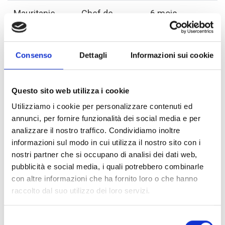
Mauritanie
Chef de
6 mois
Projet
(renouvelables)
Consenso
Dettagli
Informazioni sui cookie
Niger
Chef de
12 mois
Mission
(renouvelables)
Questo sito web utilizza i cookie
Utilizziamo i cookie per personalizzare contenuti ed
annunci, per fornire funzionalità dei social media e per
analizzare il nostro traffico. Condividiamo inoltre
Sudan
Head of
12 months
informazioni sul modo in cui utilizza il nostro sito con i
Mission
(with the
nostri partner che si occupano di analisi dei dati web,
possibility of
pubblicità e social media, i quali potrebbero combinarle
extension)
con altre informazioni che ha fornito loro o che hanno
raccolto dal suo utilizzo dei loro servizi.
Selezione
Sudan
Area
12 months