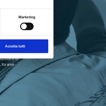
Marketing
i.
Accetta tutti
omunità con le
ruzione e di
, tra aree