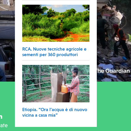
RCA. Nuove tecniche agricole e
sementi per 360 produttori
Etiopia. “Ora l’acqua è di nuovo
n
vicina a casa mia”
tate