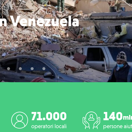
n Venezuela
71.000
140
ml
operatori locali
persone aiu