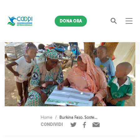
DONA ORA
Cerca
Home
Burkina Faso. Sostegno alla salute mentale delle popolazioni colpite dalla crisi
CONDIVIDI