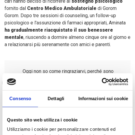
cari hanno deciso di ricorrere al
sostegno psicologico
fornito dal
Centro Medico Ambulatoriale
di Gorom
Gorom. Dopo tre sessioni di counseling, un follow-up
psicologico e l'assunzione di farmaci appropriati, Aminata
ha gradualmente riacquistato il suo benessere
mentale
, riuscendo a dormire almeno cinque ore al giorno e
a relazionarsi più serenamente con amici e parenti.
Oggi non so come ringraziarvi, perché sono
venuta da voi vuota e persa nei miei pensieri,
soffrivo molto nella mia coscienza. Mi avete
ascoltato e mi avete dato delle medicine che
Consenso
Dettagli
Informazioni sui cookie
mi hanno aiutato molto. In famiglia ho ripreso i
lavori di casa e mi ritrovo spesso con amici e
parenti.
Questo sito web utilizza i cookie
Utilizziamo i cookie per personalizzare contenuti ed