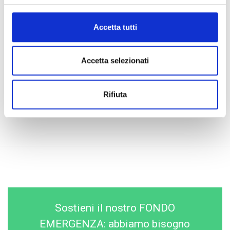
popolazioni colpite dalla crisi umanitaria e fornire
assistenza sanitaria fisica e mentale
. Di fatto, 27
Accetta tutti
operatori sanitari sono stati formati al fine di migliorare la
gestione delle malattie mentali e altri 80 hanno beneficiato
di una formazione sul primo soccorso psicologico. Tutti
Accetta selezionati
questi operatori sanitari hanno anche ricevuto materiale per
facilitare la sensibilizzazione, l'identificazione e
l’assistenza delle persone più vulnerabili.
Rifiuta
Sostieni il nostro FONDO
EMERGENZA: abbiamo bisogno