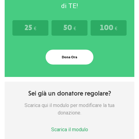
di TE!
25
50
100
€
€
€
Dona Ora
Sei già un donatore regolare?
Scarica qui il modulo per modificare la tua
donazione.
Scarica il modulo