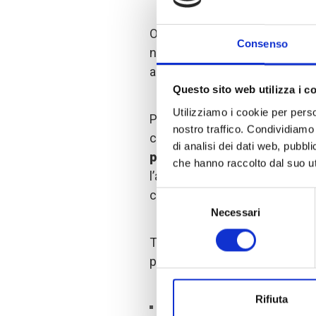
Oltre al monitoraggio degli imp
Consenso
nostro intervento ha contribui
ambito nutrizionale.
Questo sito web utilizza i c
Utilizziamo i cookie per perso
Per aumentare i benefici locali
nostro traffico. Condividiamo 
costruirei bacini adottando un
di analisi dei dati web, pubbl
persone
hanno realizzato per
che hanno raccolto dal suo uti
l’allevamento di circa
6.500 a
costruzione sono stati remun
Selezione
Necessari
del
consenso
Tra le altre attività promosse 
possiamo menzionare:
Rifiuta
il risanamento di vecchi canali