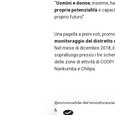
“
Uomini e donne
, insieme, 
proprie potenzialità
e capaci
proprio futuro”.
Una pagella a pieni voti, pro
monitoraggio del distretto
Nel mese di dicembre 2018, i
sopralluogo presso i tre schemi
delle zone di attività di COOPI
Nankumba e Chilipa.
Responsabile del monitoraggio
Magombo (prima persona sulla