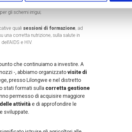
per gli schemi irrigui;
cative quali
sessioni di formazione
, ad
 una corretta nutrizione, sulla salute in
 dell’AIDS e HIV.
 punto che continuiamo a investire. A
nozzi -, abbiamo organizzato
visite di
ege, presso Lilongwe e nel distretto
o stati formati sulla
corretta gestione
hanno permesso di acquisire maggiore
delle attività
e di approfondire le
 sviluppate.
gnificato istruire gli agricoltori alle