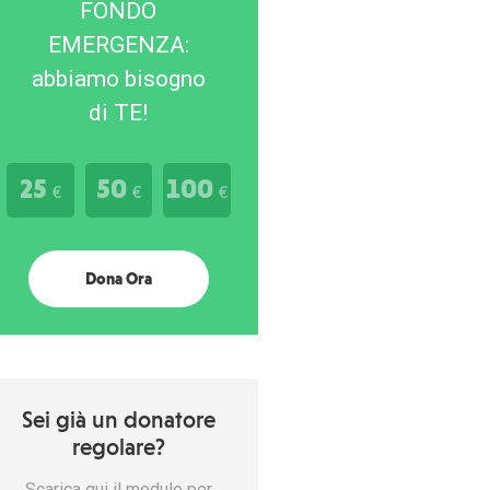
FONDO
EMERGENZA:
abbiamo bisogno
di TE!
25
50
100
€
€
€
Dona Ora
Sei già un donatore
regolare?
Scarica qui il modulo per