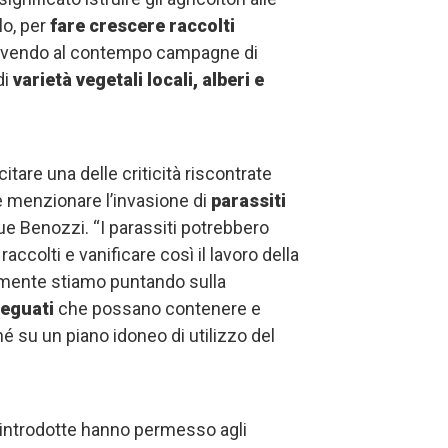
lo, per
fare crescere raccolti
ovendo al contempo campagne di
di
varietà vegetali locali, alberi e
tare una delle criticità riscontrate
e menzionare l’invasione di
parassiti
gue Benozzi. “I parassiti potrebbero
accolti e vanificare così il lavoro della
mente stiamo puntando sulla
deguati
che possano contenere e
é su un piano idoneo di utilizzo del
 introdotte hanno permesso agli