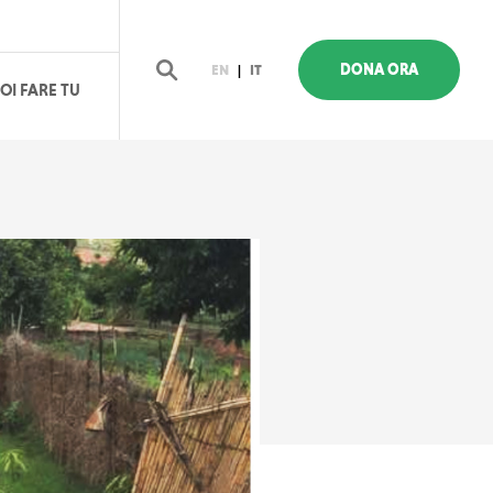
DONA ORA
EN
|
IT
OI FARE TU
Cerca