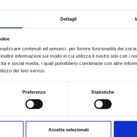
ianti, è stato riconosciuto che il
Dettagli
to al rafforzamento delle capacità in
ookie
nalizzare contenuti ed annunci, per fornire funzionalità dei socia
 apportati dal progetto, si è scelto di
inoltre informazioni sul modo in cui utilizza il nostro sito con i 
 approccio “
cash for work
”:
50
icità e social media, i quali potrebbero combinarle con altre inform
sonalmente diversi bacini per
lizzo dei loro servizi.
vannotti
e per questa attività di
erati con denaro contante.
Preferenze
Statistiche
dal responsabile del distretto,
Accetta selezionati
 realizzati da precedenti organizzazioni;