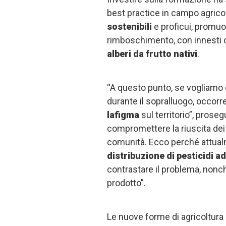
best practice in campo agrico
sostenibili
e proficui, promu
rimboschimento, con innesti 
alberi da frutto nativi
.
“A questo punto, se vogliamo ci
durante il sopralluogo, occorr
lafigma
sul territorio”, prose
compromettere la riuscita dei r
comunità. Ecco perché attual
distribuzione di pesticidi a
contrastare il problema, nonch
prodotto”.
Le nuove forme di agricoltura