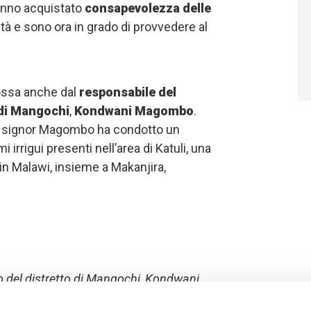
hanno acquistato
consapevolezza delle
tà e sono ora in grado di provvedere al
mossa anche dal
responsabile del
 di Mangochi
,
Kondwani Magombo
.
l signor Magombo ha condotto un
 irrigui presenti nell’area di Katuli, una
 in Malawi, insieme a Makanjira,
 del distretto di Mangochi, Kondwani
 destra). Foto credits: Ben Namanya