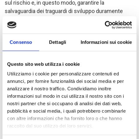
sul rischio e, in questo modo, garantire la
salvaguardia dei traguardi di sviluppo duramente
conquistati.
Il 24 gennaio 2022, dopo aver colpito Madagascar e
Consenso
Dettagli
Informazioni sui cookie
Mozambico, la tempesta tropicale Ana si è abbattuta
sul Malawi meridionale, portando piogge torrenziali,
Questo sito web utilizza i cookie
venti forti e inondazioni su larga scala e lasciando
distruzione lungo la sua scia. I distretti di Chikwawa
Utilizziamo i cookie per personalizzare contenuti ed
annunci, per fornire funzionalità dei social media e per
e Nsanje sono stati i più colpiti: oltre 460.000
analizzare il nostro traffico. Condividiamo inoltre
persone ne hanno duramente risentito e, di queste,
informazioni sul modo in cui utilizza il nostro sito con i
oltre 73.000 sono sfollate e stanno attualmente
nostri partner che si occupano di analisi dei dati web,
cercando riparo in 87 campi (alla data del 5 febbraio
pubblicità e social media, i quali potrebbero combinarle
2022).
con altre informazioni che ha fornito loro o che hanno
raccolto dal suo utilizzo dei loro servizi.
COOPI sta sostenendo la risposta fin dalle prime ore