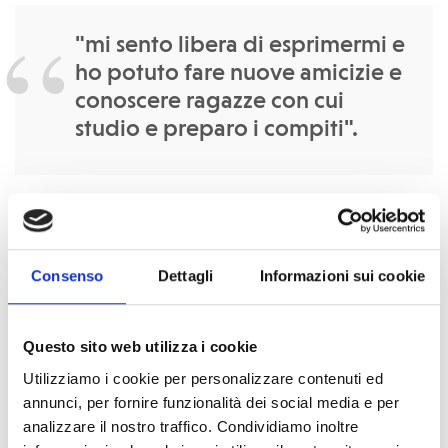
"mi sento libera di esprimermi e
ho potuto fare nuove amicizie e
conoscere ragazze con cui
studio e preparo i compiti".
Grazie a queste lezioni ha ritrovato la
determinazione e la
fiducia in sé stessa
e, lezione dopo lezione, sta
migliorando le sue capacità di lettura e di calcolo.
Consenso
Dettagli
Informazioni sui cookie
Quando ha iniziato a frequentare il radioclub, ha dovuto
Questo sito web utilizza i cookie
affrontare il disappunto dei genitori che, all'inizio, le
Utilizziamo i cookie per personalizzare contenuti ed
chiedevano di rimanere a casa ad aiutare nei lavori
annunci, per fornire funzionalità dei social media e per
domestici. A poco a poco, grazie anche al sostegno
analizzare il nostro traffico. Condividiamo inoltre
dell'équipe di COOPI, che ha
sensibilizzato la comunità