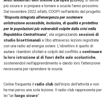
Aiuti umanitari dell’Unione Europea (ECHO)
, si sente
più sicura e si prepara a tornare a scuola l’anno prossimo.
Dal novembre 2022 infatti, COOPI nell'ambito del progetto
"
Risposta integrata all'emergenza per sostenere
un'istruzione accessibile, inclusiva, di qualità e protettiva
per le popolazioni più vulnerabili colpite dalla crisi nella
Repubblica Centrafricana
", sta organizzando
sessioni di
studio bisettimanali
a Obo attraverso lezioni registrate
con una radio ad energia solare. L'obiettivo è quello di
aiutare i bambini sfollati e colpiti dal conflitto a
continuare
la loro istruzione al di fuori delle aule scolastiche
,
sostenendoli nell'apprendimento e dando loro l'attenzione
necessaria per riprendere la scuola.
Celine frequenta il
radio club
dall'inizio dell'attività e non
ha mai perso una sola lezione. Il radio club rappresenta per
lei "un
luogo sicuro
":