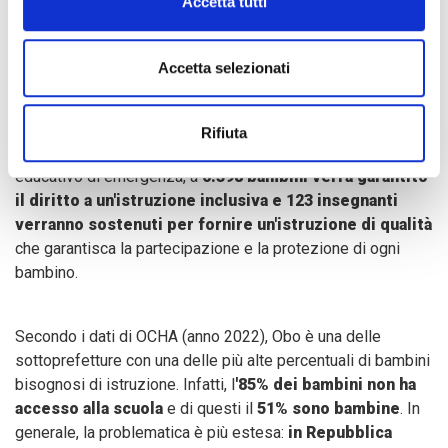
Accetta tutti
Accetta selezionati
Grazie ai finanziamenti dell’Unione Europea (ECHO), COOPI,
nell'ambito di questo progetto, sostiene il sistema
educativo della regione Haut-Mbomou, in particolare nelle
Rifiuta
aree di Obo, Zemio e Mboki. Grazie a questo progetto
educativo di emergenza, a
6.398 bambini verrà garantito
il diritto a un'istruzione inclusiva e 123 insegnanti
verranno sostenuti per fornire un'istruzione di qualità
che garantisca la partecipazione e la protezione di ogni
bambino.
Secondo i dati di OCHA (anno 2022), Obo è una delle
sottoprefetture con una delle più alte percentuali di bambini
bisognosi di istruzione. Infatti, l
'85% dei bambini non ha
accesso alla scuola
e di questi il
51% sono bambine
. In
generale, la problematica è più estesa:
in Repubblica