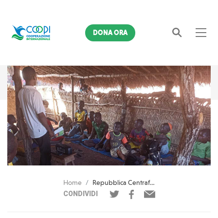
DONA ORA
Cerca
Home
Repubblica Centrafricana. Con le lezioni via radio, Celine si prepara a tornare a scuola
CONDIVIDI