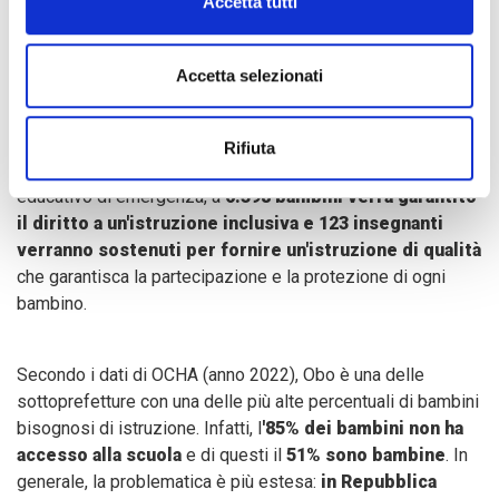
Accetta tutti
Accetta selezionati
Grazie ai finanziamenti dell’Unione Europea (ECHO), COOPI,
nell'ambito di questo progetto, sostiene il sistema
educativo della regione Haut-Mbomou, in particolare nelle
Rifiuta
aree di Obo, Zemio e Mboki. Grazie a questo progetto
educativo di emergenza, a
6.398 bambini verrà garantito
il diritto a un'istruzione inclusiva e 123 insegnanti
verranno sostenuti per fornire un'istruzione di qualità
che garantisca la partecipazione e la protezione di ogni
bambino.
Secondo i dati di OCHA (anno 2022), Obo è una delle
sottoprefetture con una delle più alte percentuali di bambini
bisognosi di istruzione. Infatti, l
'85% dei bambini non ha
accesso alla scuola
e di questi il
51% sono bambine
. In
generale, la problematica è più estesa:
in Repubblica