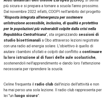
Aiuti umanitari dell’Unione Europea (ECHO)
, si sente
più sicura e si prepara a tornare a scuola l’anno prossimo.
Dal novembre 2022 infatti, COOPI nell'ambito del progetto
"
Risposta integrata all'emergenza per sostenere
un'istruzione accessibile, inclusiva, di qualità e protettiva
per le popolazioni più vulnerabili colpite dalla crisi nella
Repubblica Centrafricana
", sta organizzando
sessioni di
studio bisettimanali
a Obo attraverso lezioni registrate
con una radio ad energia solare. L'obiettivo è quello di
aiutare i bambini sfollati e colpiti dal conflitto a
continuare
la loro istruzione al di fuori delle aule scolastiche
,
sostenendoli nell'apprendimento e dando loro l'attenzione
necessaria per riprendere la scuola.
Celine frequenta il
radio club
dall'inizio dell'attività e non
ha mai perso una sola lezione. Il radio club rappresenta per
lei "un
luogo sicuro
":