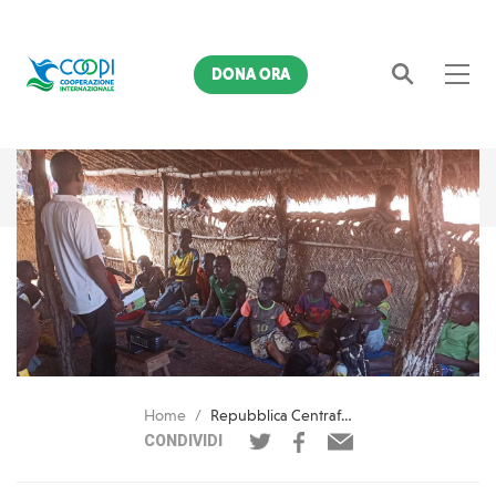
DONA ORA
Cerca
Home
Repubblica Centrafricana. Con le lezioni via radio, Celine si prepara a tornare a scuola
CONDIVIDI