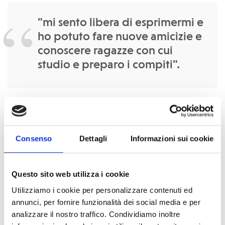
"mi sento libera di esprimermi e
ho potuto fare nuove amicizie e
conoscere ragazze con cui
studio e preparo i compiti".
Grazie a queste lezioni ha ritrovato la
determinazione e la
fiducia in sé stessa
e, lezione dopo lezione, sta
migliorando le sue capacità di lettura e di calcolo.
Consenso
Dettagli
Informazioni sui cookie
Quando ha iniziato a frequentare il radioclub, ha dovuto
Questo sito web utilizza i cookie
affrontare il disappunto dei genitori che, all'inizio, le
Utilizziamo i cookie per personalizzare contenuti ed
chiedevano di rimanere a casa ad aiutare nei lavori
annunci, per fornire funzionalità dei social media e per
domestici. A poco a poco, grazie anche al sostegno
analizzare il nostro traffico. Condividiamo inoltre
dell'équipe di COOPI, che ha
sensibilizzato la comunità