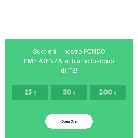
Sostieni il nostro FONDO
EMERGENZA: abbiamo bisogno
di TE!
25
50
100
€
€
€
Dona Ora