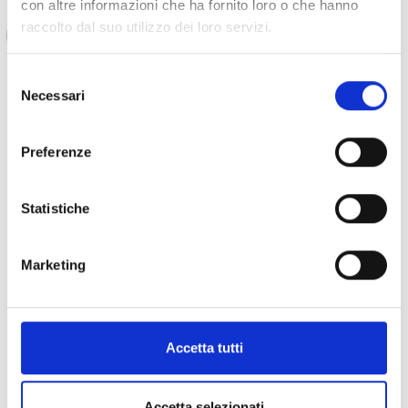
Sono molto felice di questo sostegno ed è la
con altre informazioni che ha fornito loro o che hanno
prima volta che ricevo un aiuto simile da
raccolto dal suo utilizzo dei loro servizi.
un’organizzazione. Sono molto orgoglioso
della mia nuova vita e vorrei davvero che
Selezione
anche altri bambini che conosco valutassero
Necessari
del
di lasciare il fronte e godersi una vita più
consenso
serena, con la possibilità di crescere con le
Preferenze
loro famiglie".
Statistiche
In Repubblica Democratica del Congo COOPI ha una
presenza operativa nelle province di Ituri, Kassaï Central,
Marketing
Kassaï Oriental, Haut Katanga, Lualuba e Bas Uele nei
settori della nutrizione, della salute e della protezione di
minori e contro la violenza sessuale. Col progetto di
Assistenza multisettoriale del Fondo Umanitario
le
Accetta tutti
comunità sono state sensibilizzate sulla protezione
dei minori
e, per creare un ambiente sicuro e garantire la
Accetta selezionati