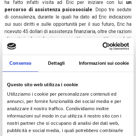
ha fatto infatti visita ad Eric per iniziare con lui
un
percorso di assistenza psicosociale
. Dopo tre sedute
di consulenza, durante le quali ha dato ad Eric indicazioni
sui suoi diritti e sulle opportunità per il suo futuro, Eric ha
ricevuto 45 dollari di assistenza finanziaria, oltre che razioni
alimentari e beni di prima necessità come vestiti e prodotti
per l’igiene.
Consenso
Dettagli
Informazioni sui cookie
Da quando ha lasciato il fronte Eric è tornato al villaggio,
dove vivono i suoi genitori: sua madre, casalinga, e suo
padre, agricoltore. Conta di investir presto il supporto
Questo sito web utilizza i cookie
finanziario che ha ricevuto in attività agricole, così da avere
Utilizziamo i cookie per personalizzare contenuti ed
una fonte di reddito e poter aiutare i suoi genitori. Il suo
annunci, per fornire funzionalità dei social media e per
sogno, però, è
avere l’opportunità di formarsi ancora
e
analizzare il nostro traffico. Condividiamo inoltre
imparare a guidare, a cucire o a fare il meccanico.
informazioni sul modo in cui utilizza il nostro sito con i
nostri partner che si occupano di analisi dei dati web,
pubblicità e social media, i quali potrebbero combinarle