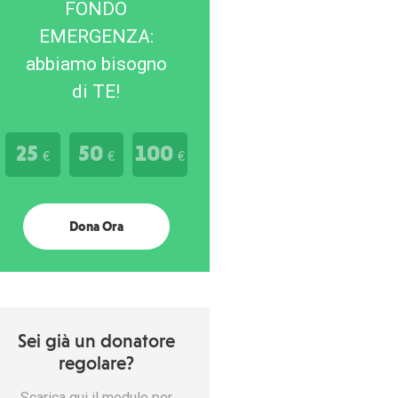
FONDO
EMERGENZA:
abbiamo bisogno
di TE!
25
50
100
€
€
€
Dona Ora
Sei già un donatore
regolare?
Scarica qui il modulo per