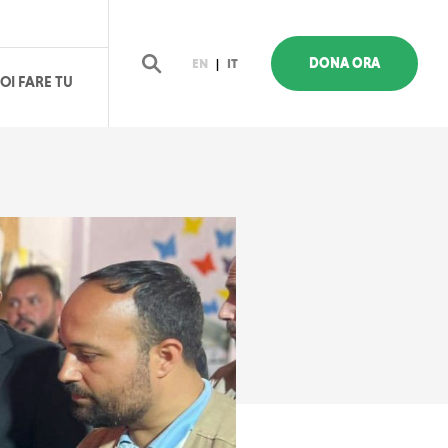
DONA ORA
EN
|
IT
OI FARE TU
Cerca