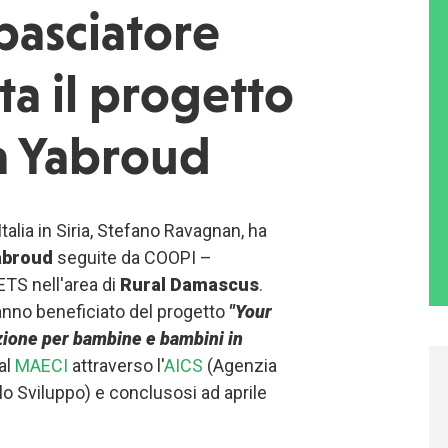
mbasciatore
ita il progetto
a Yabroud
Italia in Siria, Stefano Ravagnan, ha
abroud
seguite da COOPI –
TS nell'area di
Rural Damascus
.
 hanno beneficiato del progetto
"Your
uzione per bambine e bambini in
dal
MAECI
attraverso l'
AICS
(Agenzia
llo Sviluppo) e conclusosi ad aprile