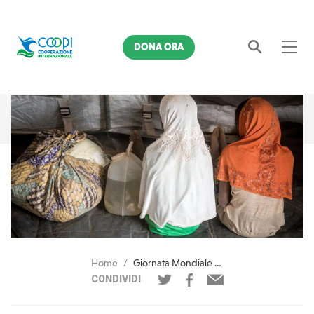
DONA ORA
Cerca
Home
Giornata Mondiale del Rifugiato. Più di 123 milioni di persone costrette a fuggire dalle proprie case
CONDIVIDI