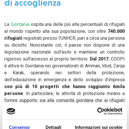
di accoglienza
La
Giordania
ospita una delle più alte percentuali di rifugiati
al mondo rispetto alla sua popolazione, con oltre
740.000
rifugiati
registrati presso l’UNHCR, pari a circa una persona
su diciotto. Nonostante ciò, il paese non dispone di una
legislazione nazionale sull’asilo e mantiene un controllo
rigoroso sull’accesso al proprio territorio.
Dal 2017
, COOPI
è attiva in Giordania nei governatorati di Amman, Irbid, Zarqa
e Karak, operando nei settori della protezione,
dell’educazione in emergenza e dello sviluppo d’impresa
con più di 10 progetti che hanno raggiunto 6mila
persone
. In particolare, le attività di protezione mirano a
fornire supporto sia alla comunità giordana che ai rifugiati
siriani, spesso in condizioni di estrema vulnerabilità e
segnati da gravi traumi legati alla guerra, con un’attenzione
specifica rivolta a donne capofamiglia, minori e persone con
Consenso
Dettagli
Informazioni sui cookie
disabilità.