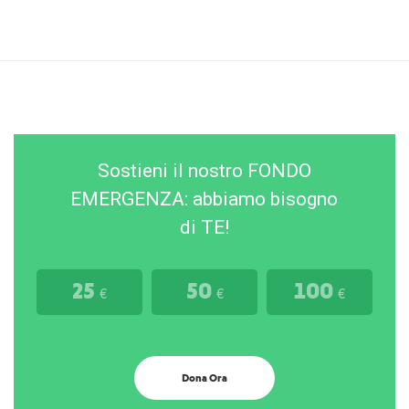
Sostieni il nostro FONDO
EMERGENZA: abbiamo bisogno
di TE!
25
50
100
€
€
€
Dona Ora