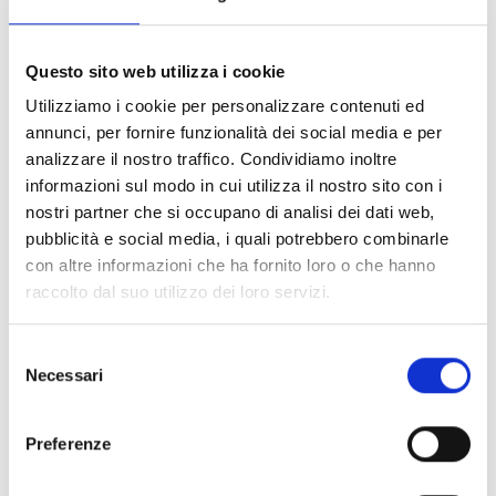
In questo contesto si inserisce il progetto
DAMEJ: Un
Questo sito web utilizza i cookie
Approccio di Protezione Sociale Inclusivo per i Minori
Utilizziamo i cookie per personalizzare contenuti ed
Vulnerabili
, finanziato dall’
Agenzia Italiana per la
annunci, per fornire funzionalità dei social media e per
Cooperazione allo Sviluppo
(AICS),
che opera nei
analizzare il nostro traffico. Condividiamo inoltre
governatorati di
Amman, Madaba, Mafraq e Zarqa
e si
informazioni sul modo in cui utilizza il nostro sito con i
propone di promuovere il benessere e l’inclusione sociale
nostri partner che si occupano di analisi dei dati web,
dei gruppi più vulnerabili tra i rifugiati e le comunità
pubblicità e social media, i quali potrebbero combinarle
ospitanti in Giordania, con un’attenzione particolare ai minori.
con altre informazioni che ha fornito loro o che hanno
L’obiettivo è costruire un sistema di protezione sociale più
raccolto dal suo utilizzo dei loro servizi.
solido e inclusivo. Per farlo, il progetto coinvolge
attivamente istituzioni governative, organizzazioni non
Selezione
governative e società civile, con l’intento di sviluppare una
Necessari
del
risposta più integrata e coordinata e include attività
consenso
formative volte a fornire conoscenze teoriche e strumenti
pratici in materia di protezione dell’infanzia agli operatori
Preferenze
impegnati nel supportare minori a rischio.