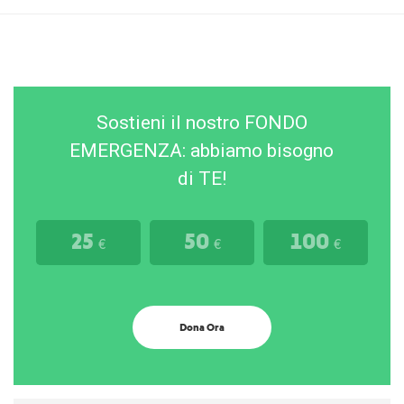
Sostieni il nostro FONDO
EMERGENZA: abbiamo bisogno
di TE!
25
50
100
€
€
€
Dona Ora