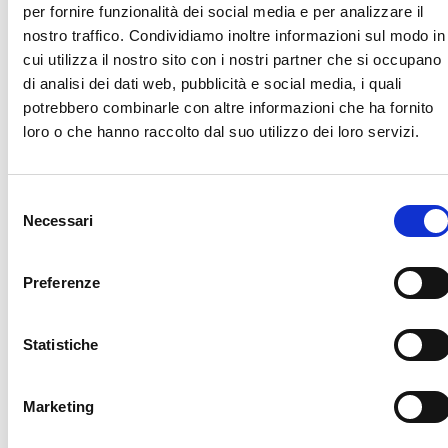
per fornire funzionalità dei social media e per analizzare il
più bisognose in modo che possano agire per nutrirsi oggi
nostro traffico. Condividiamo inoltre informazioni sul modo in
e in futuro. Tutti i paesi dovrebbero contribuire pienamente
cui utilizza il nostro sito con i nostri partner che si occupano
ed equamente, ma senza togliere risorse necessarie a
di analisi dei dati web, pubblicità e social media, i quali
soddisfare altri urgenti bisogni umanitari.
potrebbero combinarle con altre informazioni che ha fornito
loro o che hanno raccolto dal suo utilizzo dei loro servizi.
Vi preghiamo di intensificare gli sforzi e di lavorare con
tutte le parti per porre fine ai conflitti e alla violenza in tutte
Selezione
le sue forme. L'
appello del Segretario Generale delle
Necessari
del
Nazioni Unite
per un cessate il fuoco globale deve essere
consenso
immediatamente ascoltato. L'assistenza umanitaria deve
poter raggiungere le comunità senza ostacoli o
Preferenze
impedimenti, in modo da poter sostenere con urgenza i
più bisognosi.
Statistiche
Vi esortiamo a investire nella riduzione di povertà e fame,
Marketing
per dare alle persone gli strumenti di cui hanno bisogno per
costruirsi un futuro più resiliente, per adattarsi in modo