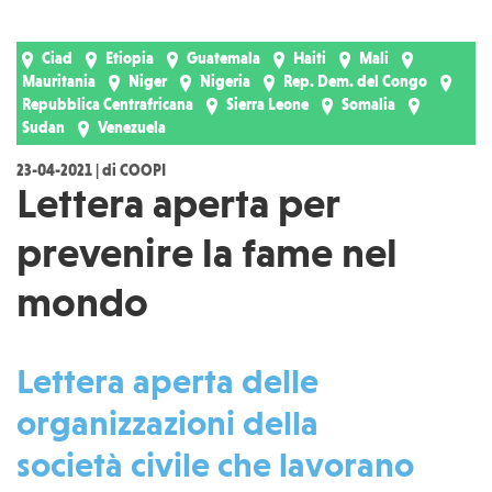
Ciad
Etiopia
Guatemala
Haiti
Mali
Mauritania
Niger
Nigeria
Rep. Dem. del Congo
Repubblica Centrafricana
Sierra Leone
Somalia
Sudan
Venezuela
23-04-2021 | di COOPI
Lettera aperta per
prevenire la fame nel
mondo
Lettera aperta delle
organizzazioni della
società civile che lavorano