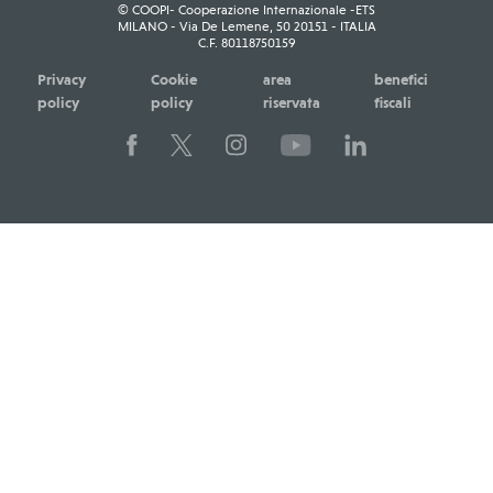
© COOPI- Cooperazione Internazionale -ETS
MILANO - Via De Lemene, 50 20151 - ITALIA
C.F. 80118750159
Privacy
Cookie
area
benefici
policy
policy
riservata
fiscali