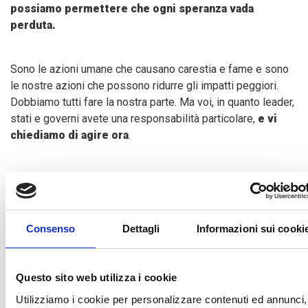
possiamo permettere che ogni speranza vada
perduta.
Sono le azioni umane che causano carestia e fame e sono
le nostre azioni che possono ridurre gli impatti peggiori.
Dobbiamo tutti fare la nostra parte. Ma voi, in quanto leader,
stati e governi avete una responsabilità particolare,
e vi
chiediamo di agire ora
.
Vi invitiamo a mettere a disposizione gli ulteriori 5,5 miliardi
Consenso
Dettagli
Informazioni sui cooki
di dollari per l'assistenza alimentare urgente necessari per
raggiungere più di 34 milioni di ragazze, ragazzi, donne e
uomini in tutto il mondo che sono a un passo dalla carestia.
Questo sito web utilizza i cookie
Questa assistenza deve iniziare subito e deve raggiungere,
Utilizziamo i cookie per personalizzare contenuti ed annunci,
ora e nella maniera più diretta possibile, le persone